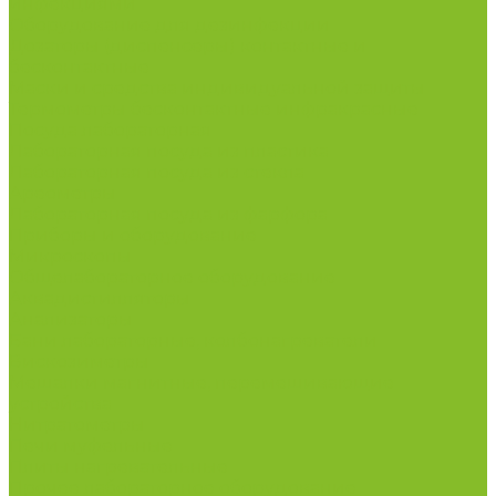
инфекциями
Оборудование для дезинфекции
Дозаторы (диспенсеры) контактные и
бесконтактные
Маски и средства индивидуальной защиты
Термометры бесконтактные инфракрасные
Посуда лабораторная
Лабораторная посуда из пластика
Лабораторная посуда из стекла
Ареометры
Лабораторная посуда из фарфора
Приборы и оборудование
Микроскопы
Общелабораторное оборудование
Аквадистилляторы
Анализаторы
Бани лабораторные, колбонагреватели
Вискозиметры
Мешалки магнитные, перемешивающие
устройства
Нитратометры
Печи муфельные
Плиты нагревательные
Прочее лабораторное оборудование