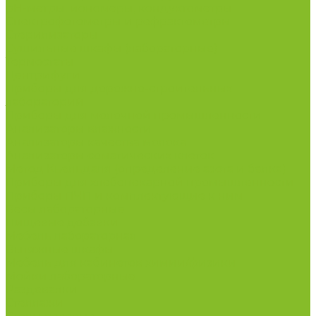
рН-метры, иономеры, кондуктометры
Спектрофотометры и рефрактометры
Стерилизаторы
Сушильные шкафы (лабораторные)
Термостаты
Центрифуги
Приборы для дорожно-строительных
лабораторий
Приборы для молочной промышленности
Анализаторы влажности
Анализаторы качества молока
Анализаторы соматических клеток
Метод Кьельдаля (определение азота и белка)
Приборы для хлебопекарной промышленности
Приборы ПЧП и комплектующие к ним
Весы лабораторные
Пищевые добавки
Мебель лабораторная
Вытяжные шкафы
Мебель для кабинетов химии/физики
Мойки лабораторные
Раздевалки
Стеллажи