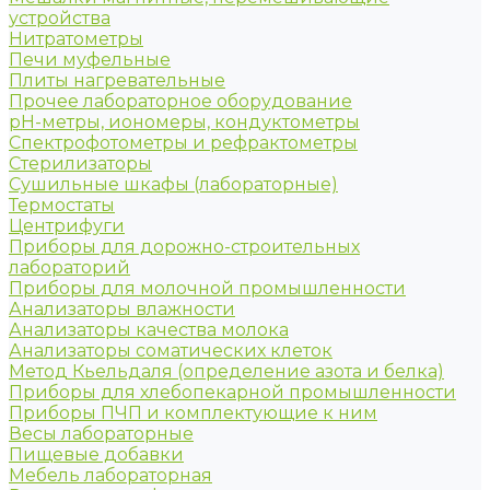
устройства
Нитратометры
Печи муфельные
Плиты нагревательные
Прочее лабораторное оборудование
рН-метры, иономеры, кондуктометры
Спектрофотометры и рефрактометры
Стерилизаторы
Сушильные шкафы (лабораторные)
Термостаты
Центрифуги
Приборы для дорожно-строительных
лабораторий
Приборы для молочной промышленности
Анализаторы влажности
Анализаторы качества молока
Анализаторы соматических клеток
Метод Кьельдаля (определение азота и белка)
Приборы для хлебопекарной промышленности
Приборы ПЧП и комплектующие к ним
Весы лабораторные
Пищевые добавки
Мебель лабораторная