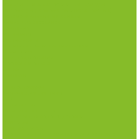
Измерители влажности и температуры
Пирометры (термометры инфракрасные)
Вспомогательные материалы
Химия для бассейнов
Компания
Реквизиты
Сертификаты
Политика конфиденциальности
Прайс-лист
Спецпредложения
Доставка и оплата
Статьи
Контакты
...
Каталог товаров
Химические реактивы
ГСО
Индикаторы
Питательные среды
Реагенты для водоподготовки
Реактивы
Стандарт-титры
Продукция для профилактики и борьбы с