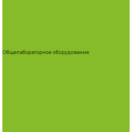
Дозаторы (диспенсеры) контактные и
бесконтактные
Маски и средства индивидуальной защиты
Посуда лабораторная
Лабораторная посуда из пластика
Лабораторная посуда из стекла
Лабораторная посуда из фарфора
Приборы и оборудование
Микроскопы
Общелабораторное оборудование
Приборы для дорожно-строительных
лабораторий
Весы лабораторные
Пищевые добавки
Мебель лабораторная
Вытяжные шкафы
Мебель для кабинетов химии/физики
Мойки лабораторные
Дезинфицирующие средства
Дезинфекционные коврики
Дезинфицирующие средства с альдегидами
Кожные антисептики, готовые растворы (спреи)
Термометры
Гигрометры