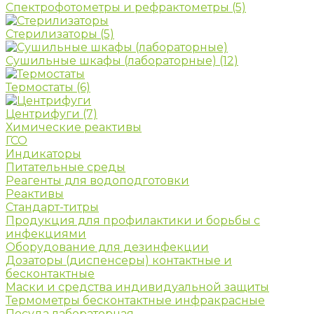
Спектрофотометры и рефрактометры
(5)
Стерилизаторы
(5)
Сушильные шкафы (лабораторные)
(12)
Термостаты
(6)
Центрифуги
(7)
Химические реактивы
ГСО
Индикаторы
Питательные среды
Реагенты для водоподготовки
Реактивы
Стандарт-титры
Продукция для профилактики и борьбы с
инфекциями
Оборудование для дезинфекции
Дозаторы (диспенсеры) контактные и
бесконтактные
Маски и средства индивидуальной защиты
Термометры бесконтактные инфракрасные
Посуда лабораторная