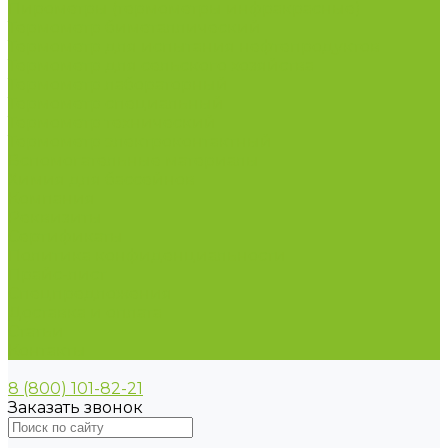
Пирометры (термометры инфракрасные)
Термометр биметаллический
Термометр для испытания нефтепродуктов
Термометр для сельского хозяйства
Термометр лабораторный
Термометр специальный
Термометр технический
Термометр электроконтактный
Вспомогательные материалы
Химия для бассейнов
Компания
Реквизиты
Сертификаты
Политика конфиденциальности
Прайс-лист
Спецпредложения
Доставка и оплата
Статьи
Контакты
8 (800) 101-82-21
Заказать звонок