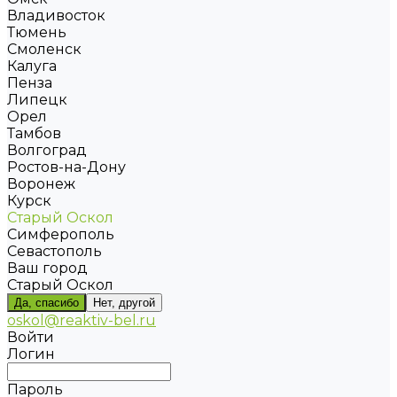
Владивосток
Тюмень
Смоленск
Калуга
Пенза
Липецк
Орел
Тамбов
Волгоград
Ростов-на-Дону
Воронеж
Курск
Старый Оскол
Симферополь
Севастополь
Ваш город
Старый Оскол
Да, спасибо
Нет, другой
oskol@reaktiv-bel.ru
Войти
Логин
Пароль