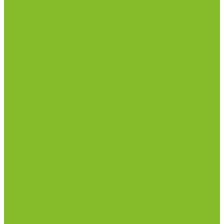
Столы весовые
Столы лабораторные
Стулья лабораторные
Тумбы
Шкафы лабораторные
Дезинфицирующие средства
Дезинфекционные коврики
Дезинфицирующие средства с альдегидами
Кожные антисептики, готовые растворы (спреи)
Средства на основе катионных поверхностно-
активных вещества (КПАВ)
Средства на основе кислородактивных
соединений
Средства на основе хлорактивных соединений
Химические индикаторы и тесты
Индикаторные полоски концентрации растворов
Индикаторы контроля Воздушной стерилизации
Биологические индикаторы воздушной
стерилизации
Индикаторы контроля Газовой стерилизации
Индикаторы контроля предстерил. обработки
Термометры
Гигрометры
Измерители влажности и температуры