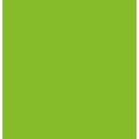
рН-метры, иономеры, кондуктометры
Спектрофотометры и рефрактометры
Стерилизаторы
Сушильные шкафы (лабораторные)
Термостаты
Центрифуги
Приборы для дорожно-строительных
лабораторий
Приборы для молочной промышленности
Анализаторы влажности
Анализаторы качества молока
Анализаторы соматических клеток
Метод Кьельдаля (определение азота и белка)
Приборы для хлебопекарной промышленности
Приборы ПЧП и комплектующие к ним
Весы лабораторные
Пищевые добавки
Мебель лабораторная
Вытяжные шкафы
Мебель для кабинетов химии/физики
Мойки лабораторные
Раздевалки
Стеллажи