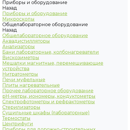
Приборы и оборудование
Назад
Приборы и оборудование
Микроскопы
Общелабораторное оборудование
Назад
Общелабораторное оборудование
Аквадистилляторы
Анализаторы
Бани лабораторные, колбонагреватели
Вискозиметры
Мешалки магнитные, перемешивающие
устройства
Нитратометры
Печи муфельные
Плиты нагревательные
Прочее лабораторное оборудование
рН-метры, иономеры, кондуктометры
Спектрофотометры и рефрактометры
Стерилизаторы
Сушильные шкафы (лабораторные)
Термостаты
Центрифуги
Приборы для дорожно-строительных