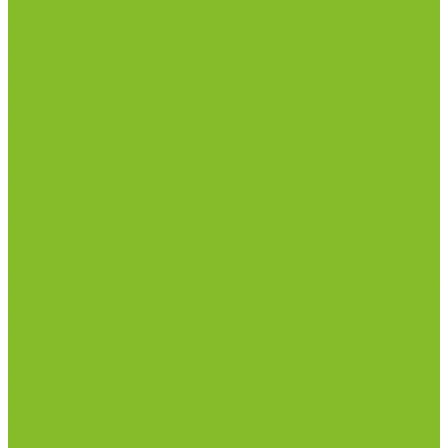
Столы весовые
Столы лабораторные
Стулья лабораторные
Тумбы
Шкафы лабораторные
Дезинфицирующие средства
Дезинфекционные коврики
Дезинфицирующие средства с альдегидами
Кожные антисептики, готовые растворы (спреи)
Средства на основе катионных поверхностно-
активных вещества (КПАВ)
Средства на основе кислородактивных
соединений
Средства на основе хлорактивных соединений
Химические индикаторы и тесты
Индикаторные полоски концентрации растворов
Индикаторы контроля Воздушной стерилизации
Биологические индикаторы воздушной
стерилизации
Индикаторы контроля Газовой стерилизации
Индикаторы контроля предстерил. обработки
Термометры
Гигрометры
Измерители влажности и температуры