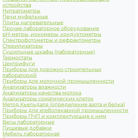
устройства
Нитратометры
Печи муфельные
Плиты нагревательные
Прочее лабораторное оборудование
рН-метры, иономеры, кондуктометры
Спектрофотометры и рефрактометры
Стерилизаторы
Сушильные шкафы (лабораторные)
Термостаты
Центрифуги
Приборы для дорожно-строительных
лабораторий
Приборы для молочной промышленности
Анализаторы влажности
Анализаторы качества молока
Анализаторы соматических клеток
Метод Кьельдаля (определение азота и белка)
Приборы для хлебопекарной промышленности
Приборы ПЧП и комплектующие к ним
Весы лабораторные
Пищевые добавки
Мебель лабораторная