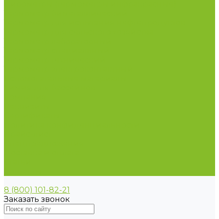
Пирометры (термометры инфракрасные)
Термометр биметаллический
Термометр для испытания нефтепродуктов
Термометр для сельского хозяйства
Термометр лабораторный
Термометр специальный
Термометр технический
Термометр электроконтактный
Вспомогательные материалы
Химия для бассейнов
Компания
Реквизиты
Сертификаты
Политика конфиденциальности
Прайс-лист
Спецпредложения
Доставка и оплата
Статьи
Контакты
8 (800) 101-82-21
Заказать звонок