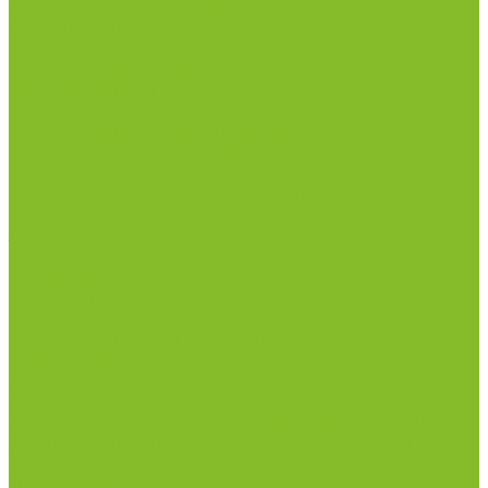
Дозаторы (диспенсеры) контактные и
бесконтактные
Маски и средства индивидуальной защиты
Посуда лабораторная
Лабораторная посуда из пластика
Лабораторная посуда из стекла
Лабораторная посуда из фарфора
Приборы и оборудование
Микроскопы
Общелабораторное оборудование
Приборы для дорожно-строительных
лабораторий
Весы лабораторные
Пищевые добавки
Мебель лабораторная
Вытяжные шкафы
Мебель для кабинетов химии/физики
Мойки лабораторные
Дезинфицирующие средства
Дезинфекционные коврики
Дезинфицирующие средства с альдегидами
Кожные антисептики, готовые растворы (спреи)
Термометры
Гигрометры