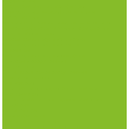
инфекциями
Оборудование для дезинфекции
Дозаторы (диспенсеры) контактные и
бесконтактные
Маски и средства индивидуальной защиты
Термометры бесконтактные инфракрасные
Посуда лабораторная
Лабораторная посуда из пластика
Лабораторная посуда из стекла
Ареометры
Лабораторная посуда из фарфора
Приборы и оборудование
Микроскопы
Общелабораторное оборудование
Аквадистилляторы
Анализаторы
Бани лабораторные, колбонагреватели
Вискозиметры
Мешалки магнитные, перемешивающие
устройства
Нитратометры
Печи муфельные
Плиты нагревательные
Прочее лабораторное оборудование