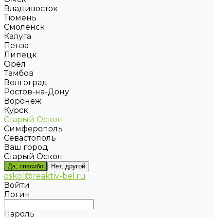
Владивосток
Тюмень
Смоленск
Калуга
Пенза
Липецк
Орел
Тамбов
Волгоград
Ростов-на-Дону
Воронеж
Курск
Старый Оскол
Симферополь
Севастополь
Ваш город
Старый Оскол
Да, спасибо
Нет, другой
oskol@reaktiv-bel.ru
Войти
Логин
Пароль