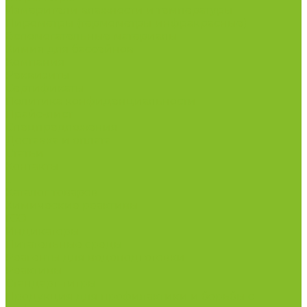
Измерители влажности и температуры
Пирометры (термометры инфракрасные)
Вспомогательные материалы
Химия для бассейнов
Компания
Реквизиты
Сертификаты
Политика конфиденциальности
Прайс-лист
Спецпредложения
Доставка и оплата
Статьи
Контакты
...
Каталог товаров
Химические реактивы
ГСО
Индикаторы
Питательные среды
Реагенты для водоподготовки
Реактивы
Стандарт-титры
Продукция для профилактики и борьбы с