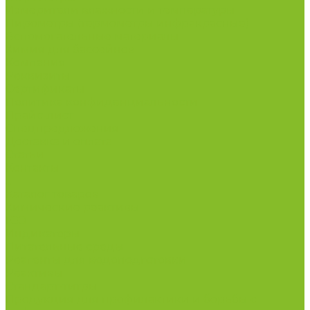
Измерители влажности и температуры
Пирометры (термометры инфракрасные)
Вспомогательные материалы
Химия для бассейнов
Компания
Реквизиты
Сертификаты
Политика конфиденциальности
Прайс-лист
Спецпредложения
Доставка и оплата
Статьи
Контакты
...
Каталог товаров
Химические реактивы
ГСО
Индикаторы
Питательные среды
Реагенты для водоподготовки
Реактивы
Стандарт-титры
Продукция для профилактики и борьбы с