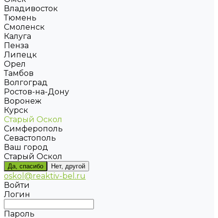
Владивосток
Тюмень
Смоленск
Калуга
Пенза
Липецк
Орел
Тамбов
Волгоград
Ростов-на-Дону
Воронеж
Курск
Старый Оскол
Симферополь
Севастополь
Ваш город
Старый Оскол
Да, спасибо
Нет, другой
oskol@reaktiv-bel.ru
Войти
Логин
Пароль