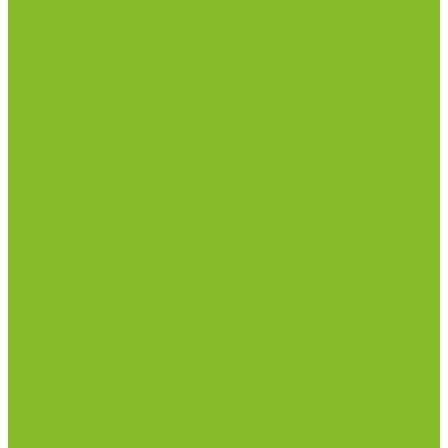
инфекциями
Оборудование для дезинфекции
Дозаторы (диспенсеры) контактные и
бесконтактные
Маски и средства индивидуальной защиты
Термометры бесконтактные инфракрасные
Посуда лабораторная
Лабораторная посуда из пластика
Лабораторная посуда из стекла
Ареометры
Лабораторная посуда из фарфора
Приборы и оборудование
Микроскопы
Общелабораторное оборудование
Аквадистилляторы
Анализаторы
Бани лабораторные, колбонагреватели
Вискозиметры
Мешалки магнитные, перемешивающие
устройства
Нитратометры
Печи муфельные
Плиты нагревательные
Прочее лабораторное оборудование