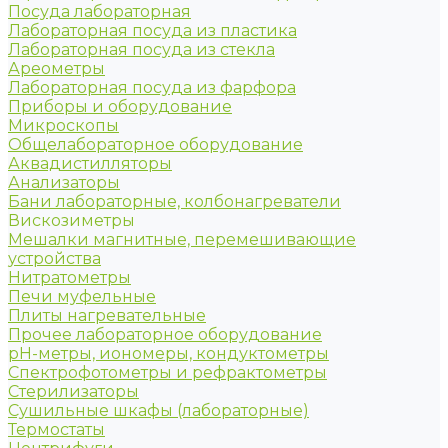
Посуда лабораторная
Лабораторная посуда из пластика
Лабораторная посуда из стекла
Ареометры
Лабораторная посуда из фарфора
Приборы и оборудование
Микроскопы
Общелабораторное оборудование
Аквадистилляторы
Анализаторы
Бани лабораторные, колбонагреватели
Вискозиметры
Мешалки магнитные, перемешивающие
устройства
Нитратометры
Печи муфельные
Плиты нагревательные
Прочее лабораторное оборудование
рН-метры, иономеры, кондуктометры
Спектрофотометры и рефрактометры
Стерилизаторы
Сушильные шкафы (лабораторные)
Термостаты