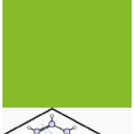
Пирометры (термометры инфракрасные)
Термометр биметаллический
Термометр для испытания нефтепродуктов
Термометр для сельского хозяйства
Термометр лабораторный
Термометр специальный
Термометр технический
Термометр электроконтактный
Вспомогательные материалы
Химия для бассейнов
Компания
Реквизиты
Сертификаты
Политика конфиденциальности
Прайс-лист
Спецпредложения
Доставка и оплата
Статьи
Контакты