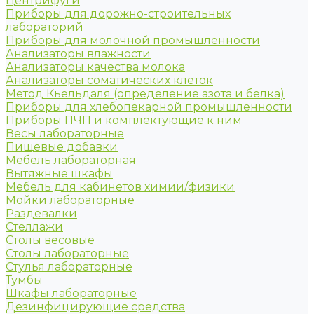
Центрифуги
Приборы для дорожно-строительных
лабораторий
Приборы для молочной промышленности
Анализаторы влажности
Анализаторы качества молока
Анализаторы соматических клеток
Метод Кьельдаля (определение азота и белка)
Приборы для хлебопекарной промышленности
Приборы ПЧП и комплектующие к ним
Весы лабораторные
Пищевые добавки
Мебель лабораторная
Вытяжные шкафы
Мебель для кабинетов химии/физики
Мойки лабораторные
Раздевалки
Стеллажи
Столы весовые
Столы лабораторные
Стулья лабораторные
Тумбы
Шкафы лабораторные
Дезинфицирующие средства