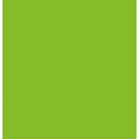
Столы весовые
Столы лабораторные
Стулья лабораторные
Тумбы
Шкафы лабораторные
Дезинфицирующие средства
Дезинфекционные коврики
Дезинфицирующие средства с альдегидами
Кожные антисептики, готовые растворы (спреи)
Средства на основе катионных поверхностно-
активных вещества (КПАВ)
Средства на основе кислородактивных
соединений
Средства на основе хлорактивных соединений
Химические индикаторы и тесты
Индикаторные полоски концентрации растворов
Индикаторы контроля Воздушной стерилизации
Биологические индикаторы воздушной
стерилизации
Индикаторы контроля Газовой стерилизации
Индикаторы контроля предстерил. обработки
Термометры
Гигрометры
Измерители влажности и температуры