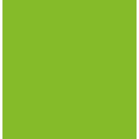
рН-метры, иономеры, кондуктометры
Спектрофотометры и рефрактометры
Стерилизаторы
Сушильные шкафы (лабораторные)
Термостаты
Центрифуги
Приборы для дорожно-строительных
лабораторий
Приборы для молочной промышленности
Анализаторы влажности
Анализаторы качества молока
Анализаторы соматических клеток
Метод Кьельдаля (определение азота и белка)
Приборы для хлебопекарной промышленности
Приборы ПЧП и комплектующие к ним
Весы лабораторные
Пищевые добавки
Мебель лабораторная
Вытяжные шкафы
Мебель для кабинетов химии/физики
Мойки лабораторные
Раздевалки
Стеллажи