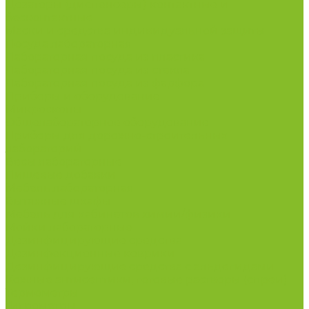
Дозаторы (диспенсеры) контактные и
бесконтактные
Маски и средства индивидуальной защиты
Посуда лабораторная
Лабораторная посуда из пластика
Лабораторная посуда из стекла
Лабораторная посуда из фарфора
Приборы и оборудование
Микроскопы
Общелабораторное оборудование
Приборы для дорожно-строительных
лабораторий
Весы лабораторные
Пищевые добавки
Мебель лабораторная
Вытяжные шкафы
Мебель для кабинетов химии/физики
Мойки лабораторные
Дезинфицирующие средства
Дезинфекционные коврики
Дезинфицирующие средства с альдегидами
Кожные антисептики, готовые растворы (спреи)
Термометры
Гигрометры