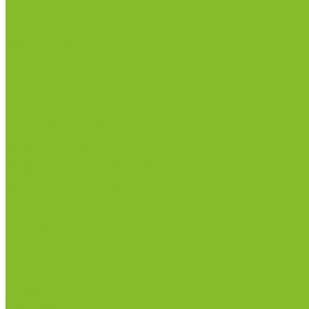
Лабораторная посуда из стекла
Лабораторная посуда из фарфора
Приборы и оборудование
Микроскопы
Общелабораторное оборудование
Приборы для дорожно-строительных лабораторий
Весы лабораторные
Пищевые добавки
Мебель лабораторная
Вытяжные шкафы
Мебель для кабинетов химии/физики
Мойки лабораторные
Дезинфицирующие средства
Дезинфекционные коврики
Дезинфицирующие средства с альдегидами
Кожные антисептики, готовые растворы (спреи)
Термометры
Гигрометры
Измерители влажности и температуры
Пирометры (термометры инфракрасные)
Вспомогательные материалы
Химия для бассейнов
Компания
Реквизиты