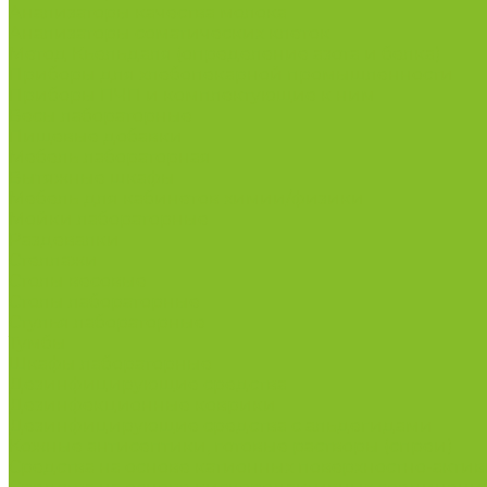
Анализаторы качества молока
Анализаторы соматических клеток
Метод Кьельдаля (определение азота и белка)
Приборы для хлебопекарной промышленности
Приборы ПЧП и комплектующие к ним
Весы лабораторные
Пищевые добавки
Мебель лабораторная
Вытяжные шкафы
Мебель для кабинетов химии/физики
Мойки лабораторные
Раздевалки
Стеллажи
Столы весовые
Столы лабораторные
Стулья лабораторные
Тумбы
Шкафы лабораторные
Дезинфицирующие средства
Дезинфекционные коврики
Дезинфицирующие средства с альдегидами
Кожные антисептики, готовые растворы (спреи)
Средства на основе катионных поверхностно-актив