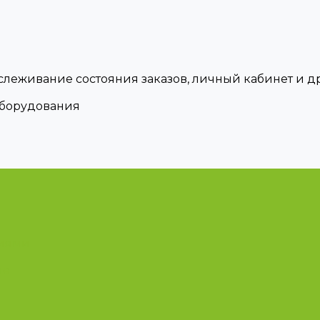
тслеживание состояния заказов, личный кабинет и 
оборудования
циями
ые