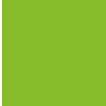
Сертификаты
Политика конфиденциальности
Прайс-лист
Спецпредложения
Доставка и оплата
Статьи
Контакты
...
Каталог товаров
Химические реактивы
ГСО
Индикаторы
Питательные среды
Реагенты для водоподготовки
Реактивы
Стандарт-титры
Продукция для профилактики и борьбы с инфек
Оборудование для дезинфекции
Дозаторы (диспенсеры) контактные и бесконтактн
Маски и средства индивидуальной защиты
Термометры бесконтактные инфракрасные
Посуда лабораторная
Лабораторная посуда из пластика