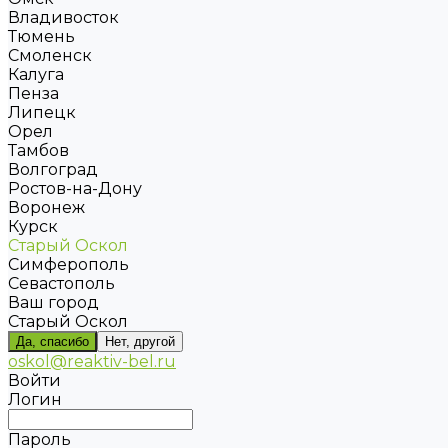
Владивосток
Тюмень
Смоленск
Калуга
Пенза
Липецк
Орел
Тамбов
Волгоград
Ростов-на-Дону
Воронеж
Курск
Старый Оскол
Симферополь
Севастополь
Ваш город
Старый Оскол
Да, спасибо
Нет, другой
oskol@reaktiv-bel.ru
Войти
Логин
Пароль