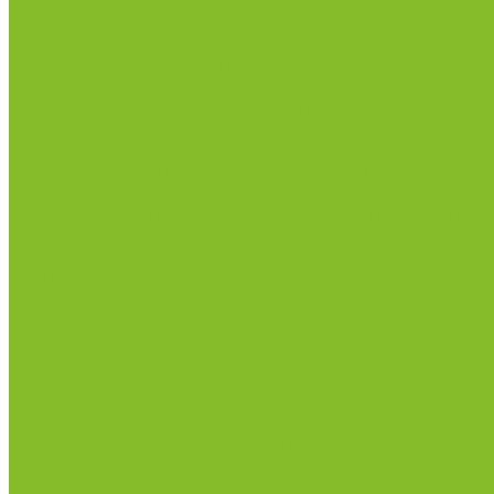
Лабораторная посуда из стекла
Ареометры
Лабораторная посуда из фарфора
Приборы и оборудование
Микроскопы
Общелабораторное оборудование
Аквадистилляторы
Анализаторы
Бани лабораторные, колбонагреватели
Вискозиметры
Мешалки магнитные, перемешивающие устройств
Нитратометры
Печи муфельные
Плиты нагревательные
Прочее лабораторное оборудование
рН-метры, иономеры, кондуктометры
Спектрофотометры и рефрактометры
Стерилизаторы
Сушильные шкафы (лабораторные)
Термостаты
Центрифуги
Приборы для дорожно-строительных лабораторий
Приборы для молочной промышленности
Анализаторы влажности