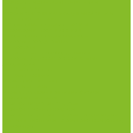
Дозаторы (диспенсеры) контактные и
бесконтактные
Маски и средства индивидуальной защиты
Посуда лабораторная
Лабораторная посуда из пластика
Лабораторная посуда из стекла
Лабораторная посуда из фарфора
Приборы и оборудование
Микроскопы
Общелабораторное оборудование
Приборы для дорожно-строительных
лабораторий
Весы лабораторные
Пищевые добавки
Мебель лабораторная
Вытяжные шкафы
Мебель для кабинетов химии/физики
Мойки лабораторные
Дезинфицирующие средства
Дезинфекционные коврики
Дезинфицирующие средства с альдегидами
Кожные антисептики, готовые растворы (спреи)
Термометры
Гигрометры