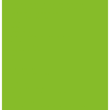
Измерители влажности и температуры
Пирометры (термометры инфракрасные)
Вспомогательные материалы
Химия для бассейнов
Компания
Реквизиты
Сертификаты
Политика конфиденциальности
Прайс-лист
Спецпредложения
Доставка и оплата
Статьи
Контакты
...
Каталог товаров
Химические реактивы
ГСО
Индикаторы
Питательные среды
Реагенты для водоподготовки
Реактивы
Стандарт-титры
Продукция для профилактики и борьбы с