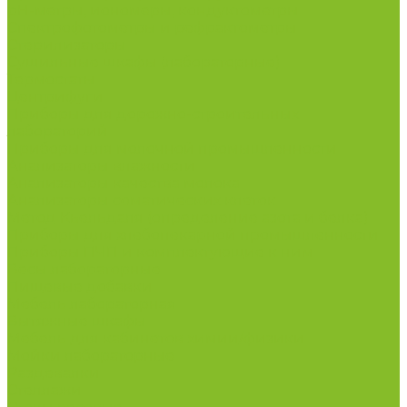
рН-метры, иономеры, кондуктометры
Спектрофотометры и рефрактометры
Стерилизаторы
Сушильные шкафы (лабораторные)
Термостаты
Центрифуги
Приборы для дорожно-строительных
лабораторий
Приборы для молочной промышленности
Анализаторы влажности
Анализаторы качества молока
Анализаторы соматических клеток
Метод Кьельдаля (определение азота и белка)
Приборы для хлебопекарной промышленности
Приборы ПЧП и комплектующие к ним
Весы лабораторные
Пищевые добавки
Мебель лабораторная
Вытяжные шкафы
Мебель для кабинетов химии/физики
Мойки лабораторные
Раздевалки
Стеллажи