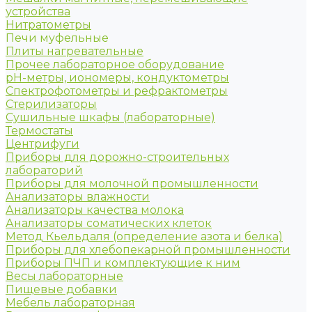
устройства
Нитратометры
Печи муфельные
Плиты нагревательные
Прочее лабораторное оборудование
рН-метры, иономеры, кондуктометры
Спектрофотометры и рефрактометры
Стерилизаторы
Сушильные шкафы (лабораторные)
Термостаты
Центрифуги
Приборы для дорожно-строительных
лабораторий
Приборы для молочной промышленности
Анализаторы влажности
Анализаторы качества молока
Анализаторы соматических клеток
Метод Кьельдаля (определение азота и белка)
Приборы для хлебопекарной промышленности
Приборы ПЧП и комплектующие к ним
Весы лабораторные
Пищевые добавки
Мебель лабораторная