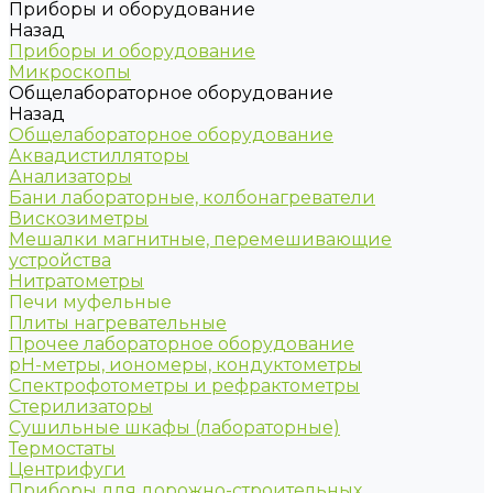
Приборы и оборудование
Назад
Приборы и оборудование
Микроскопы
Общелабораторное оборудование
Назад
Общелабораторное оборудование
Аквадистилляторы
Анализаторы
Бани лабораторные, колбонагреватели
Вискозиметры
Мешалки магнитные, перемешивающие
устройства
Нитратометры
Печи муфельные
Плиты нагревательные
Прочее лабораторное оборудование
рН-метры, иономеры, кондуктометры
Спектрофотометры и рефрактометры
Стерилизаторы
Сушильные шкафы (лабораторные)
Термостаты
Центрифуги
Приборы для дорожно-строительных