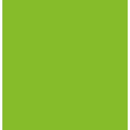
инфекциями
Оборудование для дезинфекции
Дозаторы (диспенсеры) контактные и
бесконтактные
Маски и средства индивидуальной защиты
Термометры бесконтактные инфракрасные
Посуда лабораторная
Лабораторная посуда из пластика
Лабораторная посуда из стекла
Ареометры
Лабораторная посуда из фарфора
Приборы и оборудование
Микроскопы
Общелабораторное оборудование
Аквадистилляторы
Анализаторы
Бани лабораторные, колбонагреватели
Вискозиметры
Мешалки магнитные, перемешивающие
устройства
Нитратометры
Печи муфельные
Плиты нагревательные
Прочее лабораторное оборудование