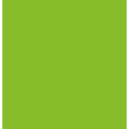
Столы весовые
Столы лабораторные
Стулья лабораторные
Тумбы
Шкафы лабораторные
Дезинфицирующие средства
Дезинфекционные коврики
Дезинфицирующие средства с альдегидами
Кожные антисептики, готовые растворы (спреи)
Средства на основе катионных поверхностно-
активных вещества (КПАВ)
Средства на основе кислородактивных
соединений
Средства на основе хлорактивных соединений
Химические индикаторы и тесты
Индикаторные полоски концентрации растворов
Индикаторы контроля Воздушной стерилизации
Биологические индикаторы воздушной
стерилизации
Индикаторы контроля Газовой стерилизации
Индикаторы контроля предстерил. обработки
Термометры
Гигрометры
Измерители влажности и температуры