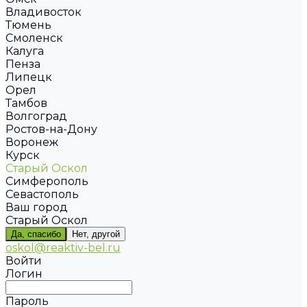
Владивосток
Тюмень
Смоленск
Калуга
Пенза
Липецк
Орел
Тамбов
Волгоград
Ростов-на-Дону
Воронеж
Курск
Старый Оскол
Симферополь
Севастополь
Ваш город
Старый Оскол
Да, спасибо
Нет, другой
oskol@reaktiv-bel.ru
Войти
Логин
Пароль