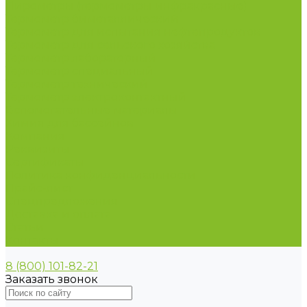
Пирометры (термометры инфракрасные)
Термометр биметаллический
Термометр для испытания нефтепродуктов
Термометр для сельского хозяйства
Термометр лабораторный
Термометр специальный
Термометр технический
Термометр электроконтактный
Вспомогательные материалы
Химия для бассейнов
Компания
Реквизиты
Сертификаты
Политика конфиденциальности
Прайс-лист
Спецпредложения
Доставка и оплата
Статьи
Контакты
8 (800) 101-82-21
Заказать звонок