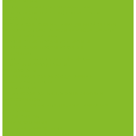
инфекциями
Оборудование для дезинфекции
Дозаторы (диспенсеры) контактные и
бесконтактные
Маски и средства индивидуальной защиты
Термометры бесконтактные инфракрасные
Посуда лабораторная
Лабораторная посуда из пластика
Лабораторная посуда из стекла
Ареометры
Лабораторная посуда из фарфора
Приборы и оборудование
Микроскопы
Общелабораторное оборудование
Аквадистилляторы
Анализаторы
Бани лабораторные, колбонагреватели
Вискозиметры
Мешалки магнитные, перемешивающие
устройства
Нитратометры
Печи муфельные
Плиты нагревательные
Прочее лабораторное оборудование