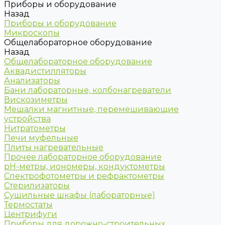
Приборы и оборудование
Назад
Приборы и оборудование
Микроскопы
Общелабораторное оборудование
Назад
Общелабораторное оборудование
Аквадистилляторы
Анализаторы
Бани лабораторные, колбонагреватели
Вискозиметры
Мешалки магнитные, перемешивающие
устройства
Нитратометры
Печи муфельные
Плиты нагревательные
Прочее лабораторное оборудование
рН-метры, иономеры, кондуктометры
Спектрофотометры и рефрактометры
Стерилизаторы
Сушильные шкафы (лабораторные)
Термостаты
Центрифуги
Приборы для дорожно-строительных