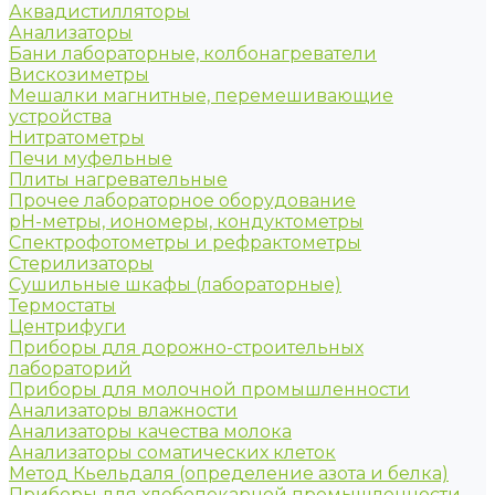
Аквадистилляторы
Анализаторы
Бани лабораторные, колбонагреватели
Вискозиметры
Мешалки магнитные, перемешивающие
устройства
Нитратометры
Печи муфельные
Плиты нагревательные
Прочее лабораторное оборудование
рН-метры, иономеры, кондуктометры
Спектрофотометры и рефрактометры
Стерилизаторы
Сушильные шкафы (лабораторные)
Термостаты
Центрифуги
Приборы для дорожно-строительных
лабораторий
Приборы для молочной промышленности
Анализаторы влажности
Анализаторы качества молока
Анализаторы соматических клеток
Метод Кьельдаля (определение азота и белка)
Приборы для хлебопекарной промышленности