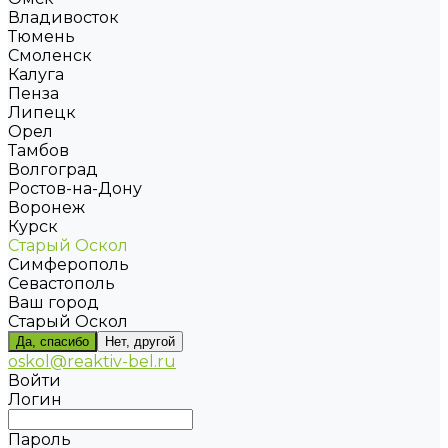
Владивосток
Тюмень
Смоленск
Калуга
Пенза
Липецк
Орел
Тамбов
Волгоград
Ростов-на-Дону
Воронеж
Курск
Старый Оскол
Симферополь
Севастополь
Ваш город
Старый Оскол
Да, спасибо
Нет, другой
oskol@reaktiv-bel.ru
Войти
Логин
Пароль