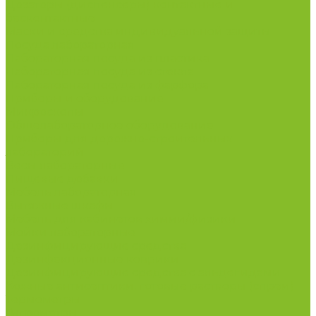
Дозаторы (диспенсеры) контактные и
бесконтактные
Маски и средства индивидуальной защиты
Посуда лабораторная
Лабораторная посуда из пластика
Лабораторная посуда из стекла
Лабораторная посуда из фарфора
Приборы и оборудование
Микроскопы
Общелабораторное оборудование
Приборы для дорожно-строительных
лабораторий
Весы лабораторные
Пищевые добавки
Мебель лабораторная
Вытяжные шкафы
Мебель для кабинетов химии/физики
Мойки лабораторные
Дезинфицирующие средства
Дезинфекционные коврики
Дезинфицирующие средства с альдегидами
Кожные антисептики, готовые растворы (спреи)
Термометры
Гигрометры