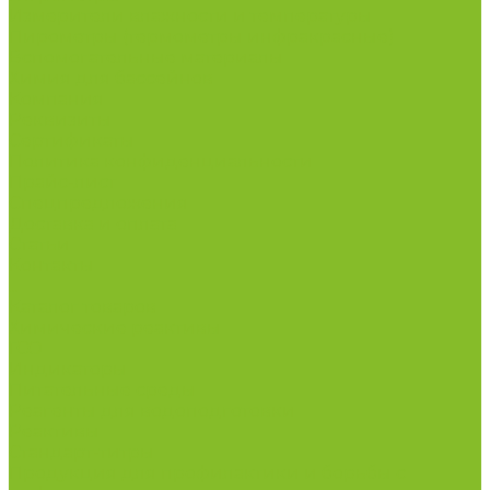
Измерители влажности и температуры
Пирометры (термометры инфракрасные)
Вспомогательные материалы
Химия для бассейнов
Компания
Реквизиты
Сертификаты
Политика конфиденциальности
Прайс-лист
Спецпредложения
Доставка и оплата
Статьи
Контакты
...
Каталог товаров
Химические реактивы
ГСО
Индикаторы
Питательные среды
Реагенты для водоподготовки
Реактивы
Стандарт-титры
Продукция для профилактики и борьбы с