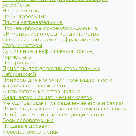
устройства
Нитратометры
Печи муфельные
Плиты нагревательные
Прочее лабораторное оборудование
рН-метры, иономеры, кондуктометры
Спектрофотометры и рефрактометры
Стерилизаторы
Сушильные шкафы (лабораторные)
Термостаты
Центрифуги
Приборы для дорожно-строительных
лабораторий
Приборы для молочной промышленности
Анализаторы влажности
Анализаторы качества молока
Анализаторы соматических клеток
Метод Кьельдаля (определение азота и белка)
Приборы для хлебопекарной промышленности
Приборы ПЧП и комплектующие к ним
Весы лабораторные
Пищевые добавки
Мебель лабораторная