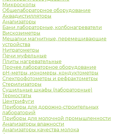
Микроскопы
Общелабораторное оборудование
Аквадистилляторы
Анализаторы
Бани лабораторные, колбонагреватели
Вискозиметры
Мешалки магнитные, перемешивающие
устройства
Нитратометры
Печи муфельные
Плиты нагревательные
Прочее лабораторное оборудование
рН-метры, иономеры, кондуктометры
Спектрофотометры и рефрактометры
Стерилизаторы
Сушильные шкафы (лабораторные)
Термостаты
Центрифуги
Приборы для дорожно-строительных
лабораторий
Приборы для молочной промышленности
Анализаторы влажности
Анализаторы качества молока