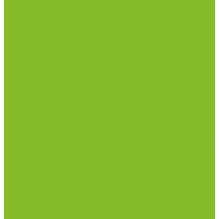
Столы весовые
Столы лабораторные
Стулья лабораторные
Тумбы
Шкафы лабораторные
Дезинфицирующие средства
Дезинфекционные коврики
Дезинфицирующие средства с альдегидами
Кожные антисептики, готовые растворы (спреи)
Средства на основе катионных поверхностно-
активных вещества (КПАВ)
Средства на основе кислородактивных
соединений
Средства на основе хлорактивных соединений
Химические индикаторы и тесты
Индикаторные полоски концентрации растворов
Индикаторы контроля Воздушной стерилизации
Биологические индикаторы воздушной
стерилизации
Индикаторы контроля Газовой стерилизации
Индикаторы контроля предстерил. обработки
Термометры
Гигрометры
Измерители влажности и температуры