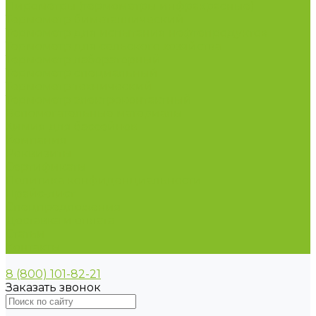
Пирометры (термометры инфракрасные)
Термометр биметаллический
Термометр для испытания нефтепродуктов
Термометр для сельского хозяйства
Термометр лабораторный
Термометр специальный
Термометр технический
Термометр электроконтактный
Вспомогательные материалы
Химия для бассейнов
Компания
Реквизиты
Сертификаты
Политика конфиденциальности
Прайс-лист
Спецпредложения
Доставка и оплата
Статьи
Контакты
8 (800) 101-82-21
Заказать звонок