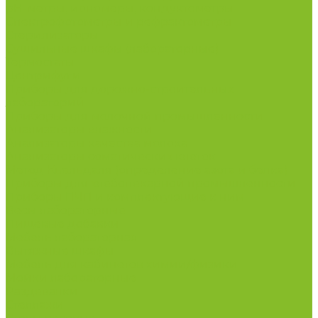
рН-метры, иономеры, кондуктометры
Спектрофотометры и рефрактометры
Стерилизаторы
Сушильные шкафы (лабораторные)
Термостаты
Центрифуги
Приборы для дорожно-строительных
лабораторий
Приборы для молочной промышленности
Анализаторы влажности
Анализаторы качества молока
Анализаторы соматических клеток
Метод Кьельдаля (определение азота и белка)
Приборы для хлебопекарной промышленности
Приборы ПЧП и комплектующие к ним
Весы лабораторные
Пищевые добавки
Мебель лабораторная
Вытяжные шкафы
Мебель для кабинетов химии/физики
Мойки лабораторные
Раздевалки
Стеллажи