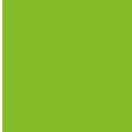
Лабораторная посуда из стекла
Лабораторная посуда из фарфора
Приборы и оборудование
Микроскопы
Общелабораторное оборудование
Приборы для дорожно-строительных лабораторий
Весы лабораторные
Пищевые добавки
Мебель лабораторная
Вытяжные шкафы
Мебель для кабинетов химии/физики
Мойки лабораторные
Дезинфицирующие средства
Дезинфекционные коврики
Дезинфицирующие средства с альдегидами
Кожные антисептики, готовые растворы (спреи)
Термометры
Гигрометры
Измерители влажности и температуры
Пирометры (термометры инфракрасные)
Вспомогательные материалы
Химия для бассейнов
Компания
Реквизиты