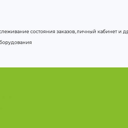
тслеживание состояния заказов, личный кабинет и 
оборудования
циями
ые