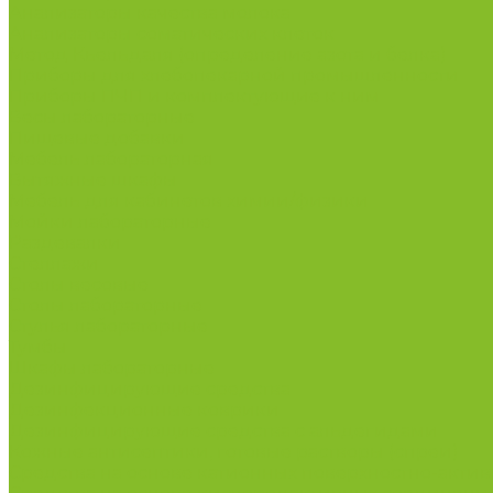
Анализаторы качества молока
Анализаторы соматических клеток
Метод Кьельдаля (определение азота и белка)
Приборы для хлебопекарной промышленности
Приборы ПЧП и комплектующие к ним
Весы лабораторные
Пищевые добавки
Мебель лабораторная
Вытяжные шкафы
Мебель для кабинетов химии/физики
Мойки лабораторные
Раздевалки
Стеллажи
Столы весовые
Столы лабораторные
Стулья лабораторные
Тумбы
Шкафы лабораторные
Дезинфицирующие средства
Дезинфекционные коврики
Дезинфицирующие средства с альдегидами
Кожные антисептики, готовые растворы (спреи)
Средства на основе катионных поверхностно-актив