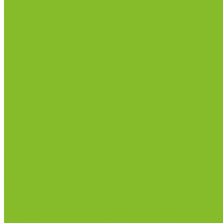
Лабораторная посуда из стекла
Ареометры
Лабораторная посуда из фарфора
Приборы и оборудование
Микроскопы
Общелабораторное оборудование
Аквадистилляторы
Анализаторы
Бани лабораторные, колбонагреватели
Вискозиметры
Мешалки магнитные, перемешивающие устройств
Нитратометры
Печи муфельные
Плиты нагревательные
Прочее лабораторное оборудование
рН-метры, иономеры, кондуктометры
Спектрофотометры и рефрактометры
Стерилизаторы
Сушильные шкафы (лабораторные)
Термостаты
Центрифуги
Приборы для дорожно-строительных лабораторий
Приборы для молочной промышленности
Анализаторы влажности