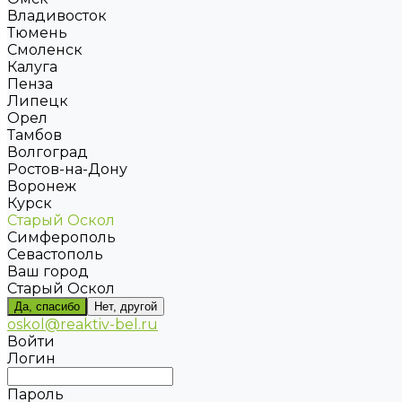
Владивосток
Тюмень
Смоленск
Калуга
Пенза
Липецк
Орел
Тамбов
Волгоград
Ростов-на-Дону
Воронеж
Курск
Старый Оскол
Симферополь
Севастополь
Ваш город
Старый Оскол
Да, спасибо
Нет, другой
oskol@reaktiv-bel.ru
Войти
Логин
Пароль