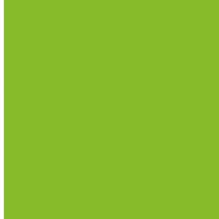
Сертификаты
Политика конфиденциальности
Прайс-лист
Спецпредложения
Доставка и оплата
Статьи
Контакты
...
Каталог товаров
Химические реактивы
ГСО
Индикаторы
Питательные среды
Реагенты для водоподготовки
Реактивы
Стандарт-титры
Продукция для профилактики и борьбы с инфек
Оборудование для дезинфекции
Дозаторы (диспенсеры) контактные и бесконтактн
Маски и средства индивидуальной защиты
Термометры бесконтактные инфракрасные
Посуда лабораторная
Лабораторная посуда из пластика