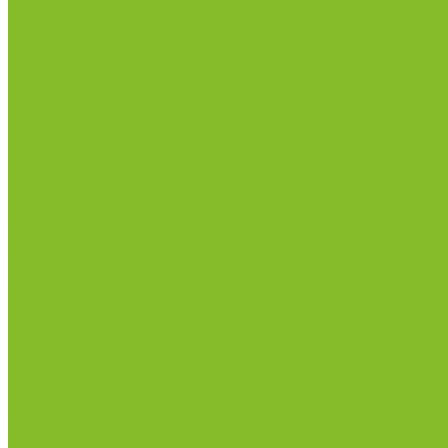
Анализаторы качества молока
Анализаторы соматических клеток
Метод Кьельдаля (определение азота и белка)
Приборы для хлебопекарной промышленности
Приборы ПЧП и комплектующие к ним
Весы лабораторные
Пищевые добавки
Мебель лабораторная
Вытяжные шкафы
Мебель для кабинетов химии/физики
Мойки лабораторные
Раздевалки
Стеллажи
Столы весовые
Столы лабораторные
Стулья лабораторные
Тумбы
Шкафы лабораторные
Дезинфицирующие средства
Дезинфекционные коврики
Дезинфицирующие средства с альдегидами
Кожные антисептики, готовые растворы (спреи)
Средства на основе катионных поверхностно-актив