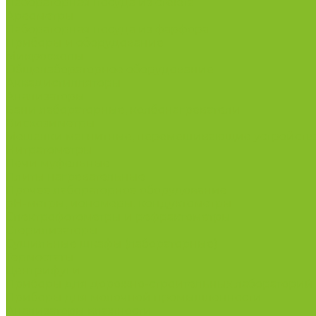
Лабораторная посуда из стекла
Ареометры
Лабораторная посуда из фарфора
Приборы и оборудование
Микроскопы
Общелабораторное оборудование
Аквадистилляторы
Анализаторы
Бани лабораторные, колбонагреватели
Вискозиметры
Мешалки магнитные, перемешивающие устройств
Нитратометры
Печи муфельные
Плиты нагревательные
Прочее лабораторное оборудование
рН-метры, иономеры, кондуктометры
Спектрофотометры и рефрактометры
Стерилизаторы
Сушильные шкафы (лабораторные)
Термостаты
Центрифуги
Приборы для дорожно-строительных лабораторий
Приборы для молочной промышленности
Анализаторы влажности