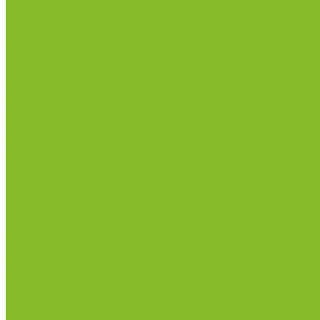
Лабораторная посуда из стекла
Лабораторная посуда из фарфора
Приборы и оборудование
Микроскопы
Общелабораторное оборудование
Приборы для дорожно-строительных лабораторий
Весы лабораторные
Пищевые добавки
Мебель лабораторная
Вытяжные шкафы
Мебель для кабинетов химии/физики
Мойки лабораторные
Дезинфицирующие средства
Дезинфекционные коврики
Дезинфицирующие средства с альдегидами
Кожные антисептики, готовые растворы (спреи)
Термометры
Гигрометры
Измерители влажности и температуры
Пирометры (термометры инфракрасные)
Вспомогательные материалы
Химия для бассейнов
Компания
Реквизиты