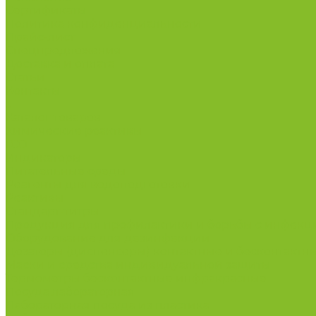
Сертификаты
Политика конфиденциальности
Прайс-лист
Спецпредложения
Доставка и оплата
Статьи
Контакты
...
Каталог товаров
Химические реактивы
ГСО
Индикаторы
Питательные среды
Реагенты для водоподготовки
Реактивы
Стандарт-титры
Продукция для профилактики и борьбы с инфек
Оборудование для дезинфекции
Дозаторы (диспенсеры) контактные и бесконтактн
Маски и средства индивидуальной защиты
Термометры бесконтактные инфракрасные
Посуда лабораторная
Лабораторная посуда из пластика