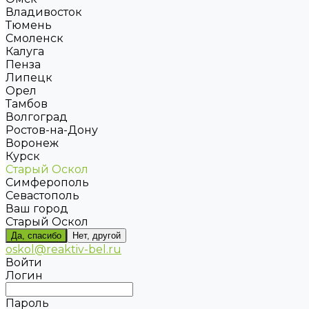
Владивосток
Тюмень
Смоленск
Калуга
Пенза
Липецк
Орел
Тамбов
Волгоград
Ростов-на-Дону
Воронеж
Курск
Старый Оскол
Симферополь
Севастополь
Ваш город
Старый Оскол
Да, спасибо
Нет, другой
oskol@reaktiv-bel.ru
Войти
Логин
Пароль