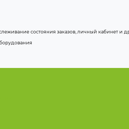
тслеживание состояния заказов, личный кабинет и 
оборудования
циями
ые