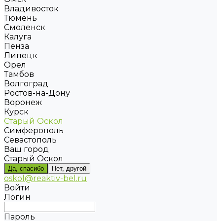
Владивосток
Тюмень
Смоленск
Калуга
Пенза
Липецк
Орел
Тамбов
Волгоград
Ростов-на-Дону
Воронеж
Курск
Старый Оскол
Симферополь
Севастополь
Ваш город
Старый Оскол
Да, спасибо
Нет, другой
oskol@reaktiv-bel.ru
Войти
Логин
Пароль