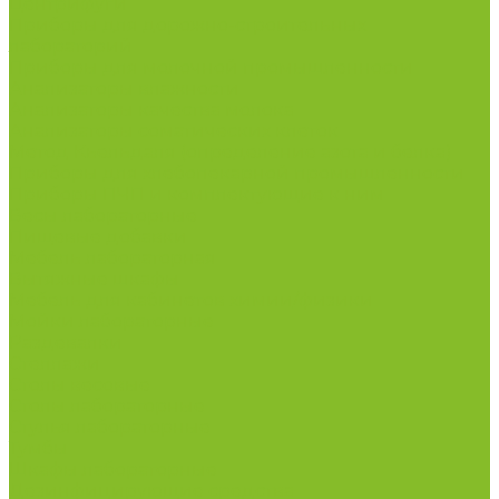
Центрифуги
Приборы для дорожно-строительных
лабораторий
Приборы для молочной промышленности
Анализаторы влажности
Анализаторы качества молока
Анализаторы соматических клеток
Метод Кьельдаля (определение азота и белка)
Приборы для хлебопекарной промышленности
Приборы ПЧП и комплектующие к ним
Весы лабораторные
Пищевые добавки
Мебель лабораторная
Вытяжные шкафы
Мебель для кабинетов химии/физики
Мойки лабораторные
Раздевалки
Стеллажи
Столы весовые
Столы лабораторные
Стулья лабораторные
Тумбы
Шкафы лабораторные
Дезинфицирующие средства