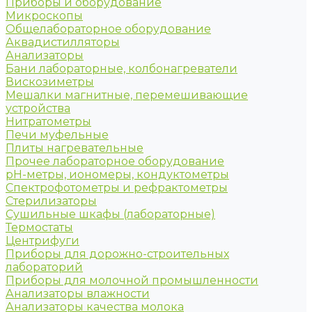
Приборы и оборудование
Микроскопы
Общелабораторное оборудование
Аквадистилляторы
Анализаторы
Бани лабораторные, колбонагреватели
Вискозиметры
Мешалки магнитные, перемешивающие
устройства
Нитратометры
Печи муфельные
Плиты нагревательные
Прочее лабораторное оборудование
рН-метры, иономеры, кондуктометры
Спектрофотометры и рефрактометры
Стерилизаторы
Сушильные шкафы (лабораторные)
Термостаты
Центрифуги
Приборы для дорожно-строительных
лабораторий
Приборы для молочной промышленности
Анализаторы влажности
Анализаторы качества молока