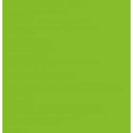
Лабораторная посуда из фарфора
Приборы и оборудование
Микроскопы
Общелабораторное оборудование
Приборы для дорожно-строительных
лабораторий
Весы лабораторные
Пищевые добавки
Мебель лабораторная
Вытяжные шкафы
Мебель для кабинетов химии/физики
Мойки лабораторные
Дезинфицирующие средства
Дезинфекционные коврики
Дезинфицирующие средства с альдегидами
Кожные антисептики, готовые растворы (спреи)
Термометры
Гигрометры
Измерители влажности и температуры
Пирометры (термометры инфракрасные)
Вспомогательные материалы
Химия для бассейнов
Компания