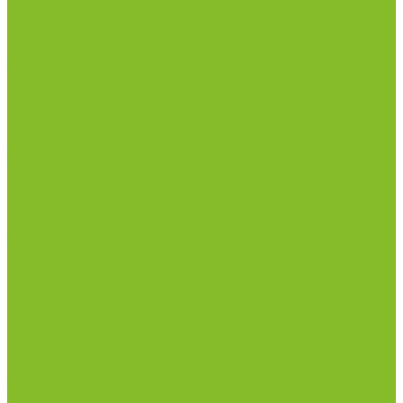
Посуда лабораторная
Лабораторная посуда из пластика
Лабораторная посуда из стекла
Ареометры
Лабораторная посуда из фарфора
Приборы и оборудование
Микроскопы
Общелабораторное оборудование
Аквадистилляторы
Анализаторы
Бани лабораторные, колбонагреватели
Вискозиметры
Мешалки магнитные, перемешивающие
устройства
Нитратометры
Печи муфельные
Плиты нагревательные
Прочее лабораторное оборудование
рН-метры, иономеры, кондуктометры
Спектрофотометры и рефрактометры
Стерилизаторы
Сушильные шкафы (лабораторные)
Термостаты