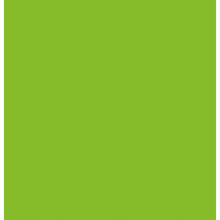
Реквизиты
Сертификаты
Политика конфиденциальности
Прайс-лист
Спецпредложения
Доставка и оплата
Статьи
Контакты
...
Каталог товаров
Химические реактивы
ГСО
Индикаторы
Питательные среды
Реагенты для водоподготовки
Реактивы
Стандарт-титры
Продукция для профилактики и борьбы с
инфекциями
Оборудование для дезинфекции
Дозаторы (диспенсеры) контактные и
бесконтактные
Маски и средства индивидуальной защиты
Термометры бесконтактные инфракрасные