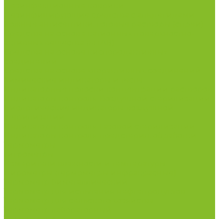
Дезинфекционные коврики
Дезинфицирующие средства с альдегидами
Кожные антисептики, готовые растворы (спреи)
Средства на основе катионных поверхностно-
активных вещества (КПАВ)
Средства на основе кислородактивных
соединений
Средства на основе хлорактивных соединений
Химические индикаторы и тесты
Индикаторные полоски концентрации растворов
Индикаторы контроля Воздушной стерилизации
Биологические индикаторы воздушной
стерилизации
Индикаторы контроля Газовой стерилизации
Индикаторы контроля предстерил. обработки
Термометры
Гигрометры
Измерители влажности и температуры
Пирометры (термометры инфракрасные)
Термометр биметаллический
Термометр для испытания нефтепродуктов
Термометр для сельского хозяйства
Термометр лабораторный