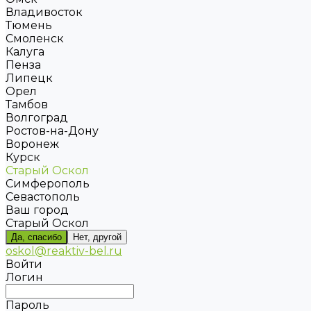
Владивосток
Тюмень
Смоленск
Калуга
Пенза
Липецк
Орел
Тамбов
Волгоград
Ростов-на-Дону
Воронеж
Курск
Старый Оскол
Симферополь
Севастополь
Ваш город
Старый Оскол
Да, спасибо
Нет, другой
oskol@reaktiv-bel.ru
Войти
Логин
Пароль