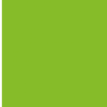
Анализаторы качества молока
Анализаторы соматических клеток
Метод Кьельдаля (определение азота и белка)
Приборы для хлебопекарной промышленности
Приборы ПЧП и комплектующие к ним
Весы лабораторные
Пищевые добавки
Мебель лабораторная
Вытяжные шкафы
Мебель для кабинетов химии/физики
Мойки лабораторные
Раздевалки
Стеллажи
Столы весовые
Столы лабораторные
Стулья лабораторные
Тумбы
Шкафы лабораторные
Дезинфицирующие средства
Дезинфекционные коврики
Дезинфицирующие средства с альдегидами
Кожные антисептики, готовые растворы (спреи)
Средства на основе катионных поверхностно-актив
Средства на основе кислородактивных соединени