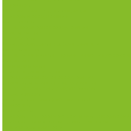
Ареометры
Лабораторная посуда из фарфора
Приборы и оборудование
Микроскопы
Общелабораторное оборудование
Аквадистилляторы
Анализаторы
Бани лабораторные, колбонагреватели
Вискозиметры
Мешалки магнитные, перемешивающие устройств
Нитратометры
Печи муфельные
Плиты нагревательные
Прочее лабораторное оборудование
рН-метры, иономеры, кондуктометры
Спектрофотометры и рефрактометры
Стерилизаторы
Сушильные шкафы (лабораторные)
Термостаты
Центрифуги
Приборы для дорожно-строительных лабораторий
Приборы для молочной промышленности
Анализаторы влажности