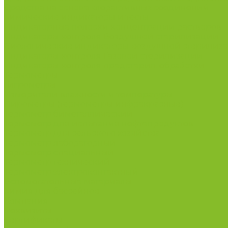
Средства на основе хлорактивных соединений
Химические индикаторы и тесты
Индикаторные полоски концентрации растворов
Индикаторы контроля Воздушной стерилизации
Биологические индикаторы воздушной стерилиз
Индикаторы контроля Газовой стерилизации
Индикаторы контроля предстерил. обработки
Термометры
Гигрометры
Измерители влажности и температуры
Пирометры (термометры инфракрасные)
Термометр биметаллический
Термометр для испытания нефтепродуктов
Термометр для сельского хозяйства
Термометр лабораторный
Термометр специальный
Термометр технический
Термометр электроконтактный
Вспомогательные материалы
Химия для бассейнов
Компания
Реквизиты
Сертификаты