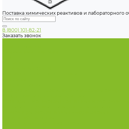
Поставка химических реактивов и лабораторного 
8 (800) 101-82-21
Заказать звонок
...
Каталог товаров
Химические реактивы
ГСО
Индикаторы
Питательные среды
Реагенты для водоподготовки
Реактивы
Стандарт-титры
Продукция для профилактики и борьбы с инфек
Оборудование для дезинфекции
Дозаторы (диспенсеры) контактные и бесконтактн
Маски и средства индивидуальной защиты
Термометры бесконтактные инфракрасные
Посуда лабораторная
Лабораторная посуда из пластика
Лабораторная посуда из стекла