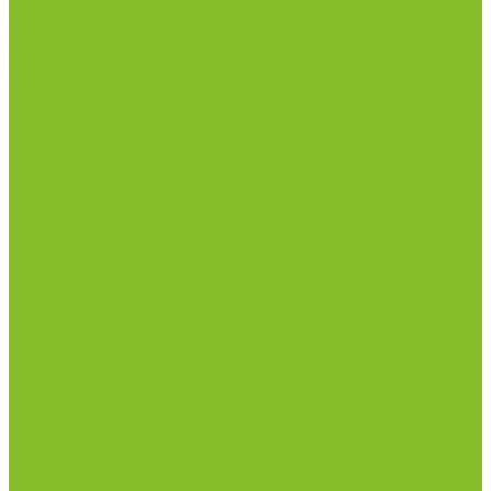
Дозаторы (диспенсеры) контактные и
бесконтактные
Маски и средства индивидуальной защиты
Термометры бесконтактные инфракрасные
Посуда лабораторная
Лабораторная посуда из пластика
Лабораторная посуда из стекла
Ареометры
Лабораторная посуда из фарфора
Приборы и оборудование
Микроскопы
Общелабораторное оборудование
Аквадистилляторы
Анализаторы
Бани лабораторные, колбонагреватели
Вискозиметры
Мешалки магнитные, перемешивающие
устройства
Нитратометры
Печи муфельные
Плиты нагревательные
Прочее лабораторное оборудование
рН-метры, иономеры, кондуктометры
Спектрофотометры и рефрактометры