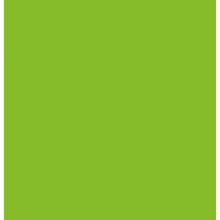
Стерилизаторы
Сушильные шкафы (лабораторные)
Термостаты
Центрифуги
Приборы для дорожно-строительных
лабораторий
Приборы для молочной промышленности
Анализаторы влажности
Анализаторы качества молока
Анализаторы соматических клеток
Метод Кьельдаля (определение азота и белка)
Приборы для хлебопекарной промышленности
Приборы ПЧП и комплектующие к ним
Весы лабораторные
Пищевые добавки
Мебель лабораторная
Вытяжные шкафы
Мебель для кабинетов химии/физики
Мойки лабораторные
Раздевалки
Стеллажи
Столы весовые
Столы лабораторные