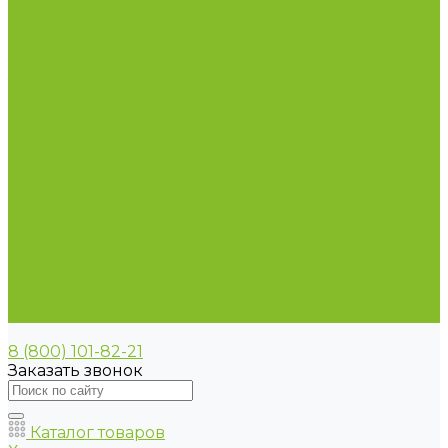
Термометр для испытания нефтепродуктов
Термометр для сельского хозяйства
Термометр лабораторный
Термометр специальный
Термометр технический
Термометр электроконтактный
Вспомогательные материалы
Химия для бассейнов
Компания
Реквизиты
Сертификаты
Политика конфиденциальности
Прайс-лист
Спецпредложения
Доставка и оплата
Статьи
Контакты
8 (800) 101-82-21
Заказать звонок
Каталог товаров