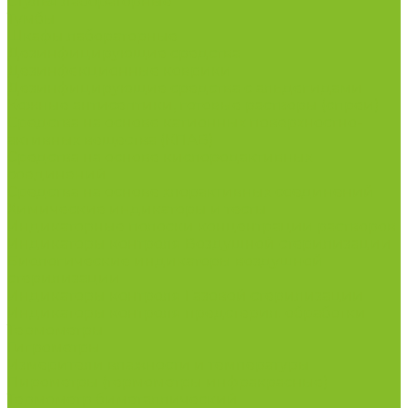
Стулья лабораторные
Тумбы
Шкафы лабораторные
Дезинфицирующие средства
Дезинфекционные коврики
Дезинфицирующие средства с альдегидами
Кожные антисептики, готовые растворы (спреи)
Средства на основе катионных поверхностно-
активных вещества (КПАВ)
Средства на основе кислородактивных
соединений
Средства на основе хлорактивных соединений
Химические индикаторы и тесты
Индикаторные полоски концентрации растворов
Индикаторы контроля Воздушной стерилизации
Биологические индикаторы воздушной
стерилизации
Индикаторы контроля Газовой стерилизации
Индикаторы контроля предстерил. обработки
Термометры
Гигрометры
Измерители влажности и температуры
Пирометры (термометры инфракрасные)
Термометр биметаллический