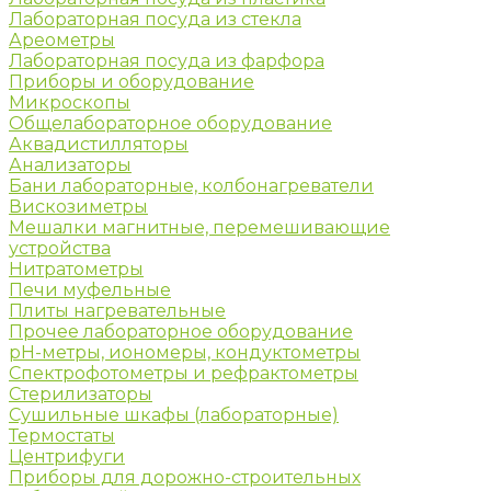
Лабораторная посуда из стекла
Ареометры
Лабораторная посуда из фарфора
Приборы и оборудование
Микроскопы
Общелабораторное оборудование
Аквадистилляторы
Анализаторы
Бани лабораторные, колбонагреватели
Вискозиметры
Мешалки магнитные, перемешивающие
устройства
Нитратометры
Печи муфельные
Плиты нагревательные
Прочее лабораторное оборудование
рН-метры, иономеры, кондуктометры
Спектрофотометры и рефрактометры
Стерилизаторы
Сушильные шкафы (лабораторные)
Термостаты
Центрифуги
Приборы для дорожно-строительных