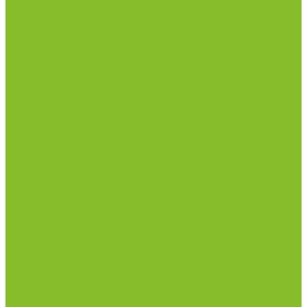
Дозаторы (диспенсеры) контактные и
бесконтактные
Маски и средства индивидуальной защиты
Посуда лабораторная
Лабораторная посуда из пластика
Лабораторная посуда из стекла
Лабораторная посуда из фарфора
Приборы и оборудование
Микроскопы
Общелабораторное оборудование
Приборы для дорожно-строительных
лабораторий
Весы лабораторные
Пищевые добавки
Мебель лабораторная
Вытяжные шкафы
Мебель для кабинетов химии/физики
Мойки лабораторные
Дезинфицирующие средства
Дезинфекционные коврики
Дезинфицирующие средства с альдегидами
Кожные антисептики, готовые растворы (спреи)
Термометры
Гигрометры