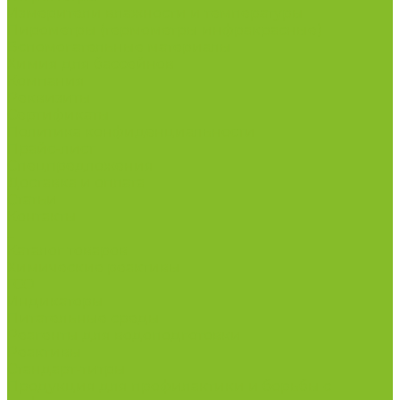
Измерители влажности и температуры
Пирометры (термометры инфракрасные)
Вспомогательные материалы
Химия для бассейнов
Компания
Реквизиты
Сертификаты
Политика конфиденциальности
Прайс-лист
Спецпредложения
Доставка и оплата
Статьи
Контакты
...
Каталог товаров
Химические реактивы
ГСО
Индикаторы
Питательные среды
Реагенты для водоподготовки
Реактивы
Стандарт-титры
Продукция для профилактики и борьбы с