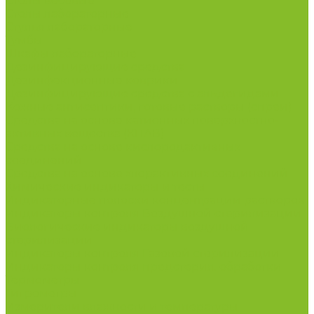
Столы весовые
Столы лабораторные
Стулья лабораторные
Тумбы
Шкафы лабораторные
Дезинфицирующие средства
Дезинфекционные коврики
Дезинфицирующие средства с альдегидами
Кожные антисептики, готовые растворы (спреи)
Средства на основе катионных поверхностно-
активных вещества (КПАВ)
Средства на основе кислородактивных
соединений
Средства на основе хлорактивных соединений
Химические индикаторы и тесты
Индикаторные полоски концентрации растворов
Индикаторы контроля Воздушной стерилизации
Биологические индикаторы воздушной
стерилизации
Индикаторы контроля Газовой стерилизации
Индикаторы контроля предстерил. обработки
Термометры
Гигрометры
Измерители влажности и температуры