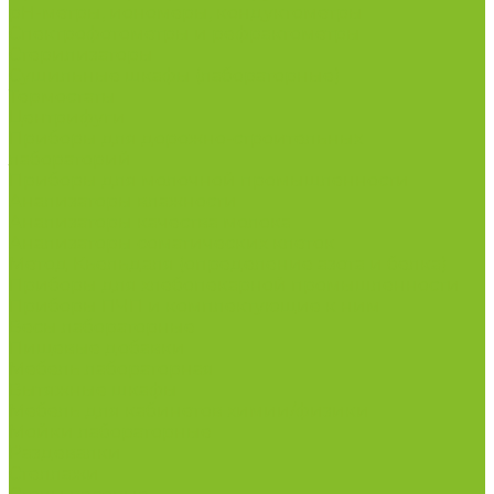
рН-метры, иономеры, кондуктометры
Спектрофотометры и рефрактометры
Стерилизаторы
Сушильные шкафы (лабораторные)
Термостаты
Центрифуги
Приборы для дорожно-строительных
лабораторий
Приборы для молочной промышленности
Анализаторы влажности
Анализаторы качества молока
Анализаторы соматических клеток
Метод Кьельдаля (определение азота и белка)
Приборы для хлебопекарной промышленности
Приборы ПЧП и комплектующие к ним
Весы лабораторные
Пищевые добавки
Мебель лабораторная
Вытяжные шкафы
Мебель для кабинетов химии/физики
Мойки лабораторные
Раздевалки
Стеллажи