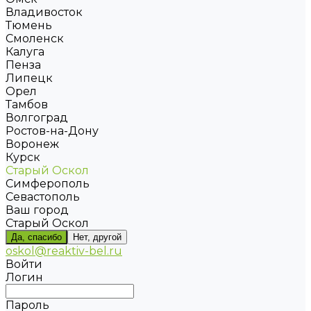
Владивосток
Тюмень
Смоленск
Калуга
Пенза
Липецк
Орел
Тамбов
Волгоград
Ростов-на-Дону
Воронеж
Курск
Старый Оскол
Симферополь
Севастополь
Ваш город
Старый Оскол
Да, спасибо
Нет, другой
oskol@reaktiv-bel.ru
Войти
Логин
Пароль