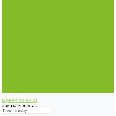
Пирометры (термометры инфракрасные)
Термометр биметаллический
Термометр для испытания нефтепродуктов
Термометр для сельского хозяйства
Термометр лабораторный
Термометр специальный
Термометр технический
Термометр электроконтактный
Вспомогательные материалы
Химия для бассейнов
Компания
Реквизиты
Сертификаты
Политика конфиденциальности
Прайс-лист
Спецпредложения
Доставка и оплата
Статьи
Контакты
8 (800) 101-82-21
Заказать звонок