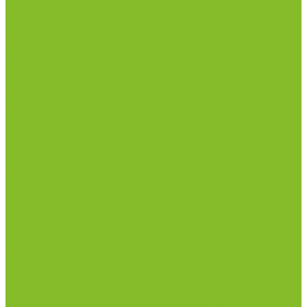
инфекциями
Оборудование для дезинфекции
Дозаторы (диспенсеры) контактные и
бесконтактные
Маски и средства индивидуальной защиты
Термометры бесконтактные инфракрасные
Посуда лабораторная
Лабораторная посуда из пластика
Лабораторная посуда из стекла
Ареометры
Лабораторная посуда из фарфора
Приборы и оборудование
Микроскопы
Общелабораторное оборудование
Аквадистилляторы
Анализаторы
Бани лабораторные, колбонагреватели
Вискозиметры
Мешалки магнитные, перемешивающие
устройства
Нитратометры
Печи муфельные
Плиты нагревательные
Прочее лабораторное оборудование