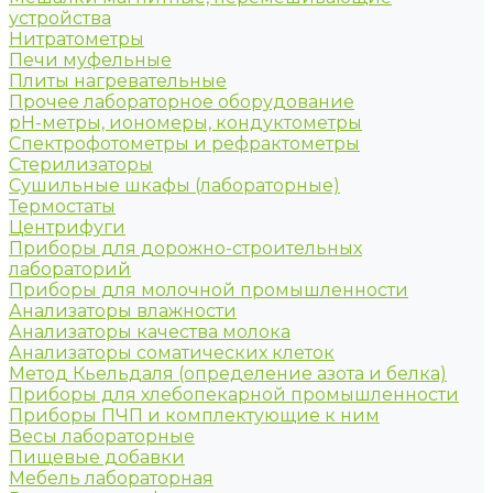
устройства
Нитратометры
Печи муфельные
Плиты нагревательные
Прочее лабораторное оборудование
рН-метры, иономеры, кондуктометры
Спектрофотометры и рефрактометры
Стерилизаторы
Сушильные шкафы (лабораторные)
Термостаты
Центрифуги
Приборы для дорожно-строительных
лабораторий
Приборы для молочной промышленности
Анализаторы влажности
Анализаторы качества молока
Анализаторы соматических клеток
Метод Кьельдаля (определение азота и белка)
Приборы для хлебопекарной промышленности
Приборы ПЧП и комплектующие к ним
Весы лабораторные
Пищевые добавки
Мебель лабораторная