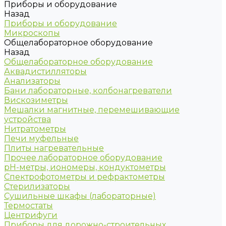
Приборы и оборудование
Назад
Приборы и оборудование
Микроскопы
Общелабораторное оборудование
Назад
Общелабораторное оборудование
Аквадистилляторы
Анализаторы
Бани лабораторные, колбонагреватели
Вискозиметры
Мешалки магнитные, перемешивающие
устройства
Нитратометры
Печи муфельные
Плиты нагревательные
Прочее лабораторное оборудование
рН-метры, иономеры, кондуктометры
Спектрофотометры и рефрактометры
Стерилизаторы
Сушильные шкафы (лабораторные)
Термостаты
Центрифуги
Приборы для дорожно-строительных