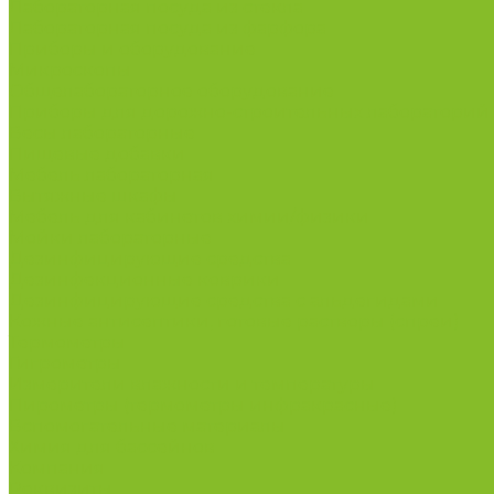
Лабораторная посуда из стекла
Лабораторная посуда из фарфора
Приборы и оборудование
Микроскопы
Общелабораторное оборудование
Приборы для дорожно-строительных лабораторий
Весы лабораторные
Пищевые добавки
Мебель лабораторная
Вытяжные шкафы
Мебель для кабинетов химии/физики
Мойки лабораторные
Дезинфицирующие средства
Дезинфекционные коврики
Дезинфицирующие средства с альдегидами
Кожные антисептики, готовые растворы (спреи)
Термометры
Гигрометры
Измерители влажности и температуры
Пирометры (термометры инфракрасные)
Вспомогательные материалы
Химия для бассейнов
Компания
Реквизиты