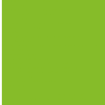
Лабораторная посуда из стекла
Ареометры
Лабораторная посуда из фарфора
Приборы и оборудование
Микроскопы
Общелабораторное оборудование
Аквадистилляторы
Анализаторы
Бани лабораторные, колбонагреватели
Вискозиметры
Мешалки магнитные, перемешивающие устройств
Нитратометры
Печи муфельные
Плиты нагревательные
Прочее лабораторное оборудование
рН-метры, иономеры, кондуктометры
Спектрофотометры и рефрактометры
Стерилизаторы
Сушильные шкафы (лабораторные)
Термостаты
Центрифуги
Приборы для дорожно-строительных лабораторий
Приборы для молочной промышленности
Анализаторы влажности