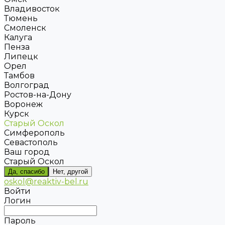
Владивосток
Тюмень
Смоленск
Калуга
Пенза
Липецк
Орел
Тамбов
Волгоград
Ростов-на-Дону
Воронеж
Курск
Старый Оскол
Симферополь
Севастополь
Ваш город
Старый Оскол
Да, спасибо
Нет, другой
oskol@reaktiv-bel.ru
Войти
Логин
Пароль