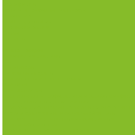
Сертификаты
Политика конфиденциальности
Прайс-лист
Спецпредложения
Доставка и оплата
Статьи
Контакты
...
Каталог товаров
Химические реактивы
ГСО
Индикаторы
Питательные среды
Реагенты для водоподготовки
Реактивы
Стандарт-титры
Продукция для профилактики и борьбы с инфек
Оборудование для дезинфекции
Дозаторы (диспенсеры) контактные и бесконтактн
Маски и средства индивидуальной защиты
Термометры бесконтактные инфракрасные
Посуда лабораторная
Лабораторная посуда из пластика