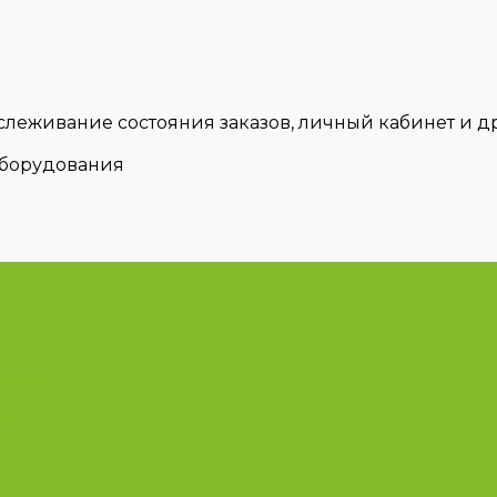
тслеживание состояния заказов, личный кабинет и 
оборудования
циями
ые