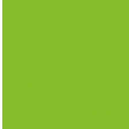
Анализаторы качества молока
Анализаторы соматических клеток
Метод Кьельдаля (определение азота и белка)
Приборы для хлебопекарной промышленности
Приборы ПЧП и комплектующие к ним
Весы лабораторные
Пищевые добавки
Мебель лабораторная
Вытяжные шкафы
Мебель для кабинетов химии/физики
Мойки лабораторные
Раздевалки
Стеллажи
Столы весовые
Столы лабораторные
Стулья лабораторные
Тумбы
Шкафы лабораторные
Дезинфицирующие средства
Дезинфекционные коврики
Дезинфицирующие средства с альдегидами
Кожные антисептики, готовые растворы (спреи)
Средства на основе катионных поверхностно-актив