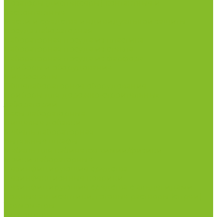
Дозаторы (диспенсеры) контактные и
бесконтактные
Маски и средства индивидуальной защиты
Посуда лабораторная
Лабораторная посуда из пластика
Лабораторная посуда из стекла
Лабораторная посуда из фарфора
Приборы и оборудование
Микроскопы
Общелабораторное оборудование
Приборы для дорожно-строительных
лабораторий
Весы лабораторные
Пищевые добавки
Мебель лабораторная
Вытяжные шкафы
Мебель для кабинетов химии/физики
Мойки лабораторные
Дезинфицирующие средства
Дезинфекционные коврики
Дезинфицирующие средства с альдегидами
Кожные антисептики, готовые растворы (спреи)
Термометры
Гигрометры