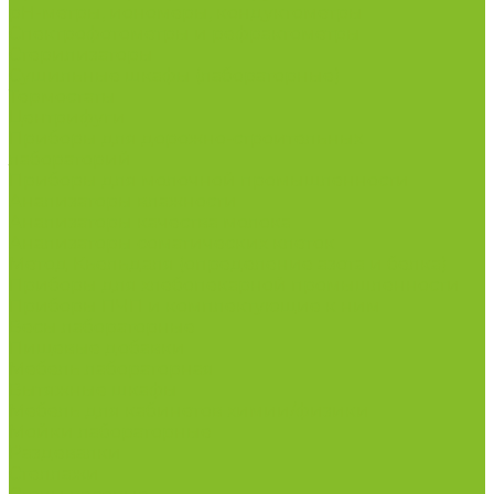
рН-метры, иономеры, кондуктометры
Спектрофотометры и рефрактометры
Стерилизаторы
Сушильные шкафы (лабораторные)
Термостаты
Центрифуги
Приборы для дорожно-строительных
лабораторий
Приборы для молочной промышленности
Анализаторы влажности
Анализаторы качества молока
Анализаторы соматических клеток
Метод Кьельдаля (определение азота и белка)
Приборы для хлебопекарной промышленности
Приборы ПЧП и комплектующие к ним
Весы лабораторные
Пищевые добавки
Мебель лабораторная
Вытяжные шкафы
Мебель для кабинетов химии/физики
Мойки лабораторные
Раздевалки
Стеллажи