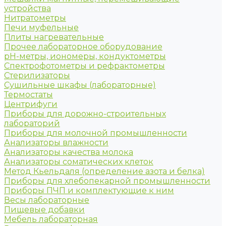
устройства
Нитратометры
Печи муфельные
Плиты нагревательные
Прочее лабораторное оборудование
рН-метры, иономеры, кондуктометры
Спектрофотометры и рефрактометры
Стерилизаторы
Сушильные шкафы (лабораторные)
Термостаты
Центрифуги
Приборы для дорожно-строительных
лабораторий
Приборы для молочной промышленности
Анализаторы влажности
Анализаторы качества молока
Анализаторы соматических клеток
Метод Кьельдаля (определение азота и белка)
Приборы для хлебопекарной промышленности
Приборы ПЧП и комплектующие к ним
Весы лабораторные
Пищевые добавки
Мебель лабораторная