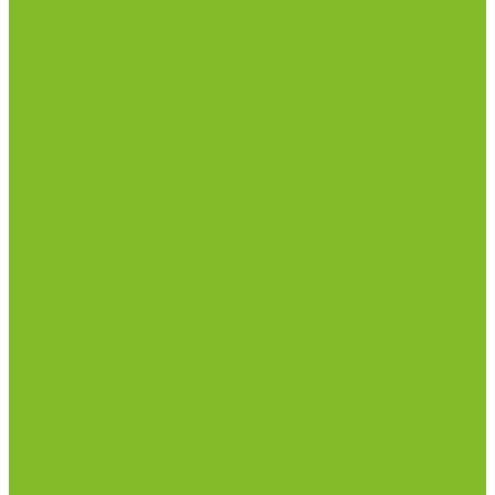
Столы весовые
Столы лабораторные
Стулья лабораторные
Тумбы
Шкафы лабораторные
Дезинфицирующие средства
Дезинфекционные коврики
Дезинфицирующие средства с альдегидами
Кожные антисептики, готовые растворы (спреи)
Средства на основе катионных поверхностно-
активных вещества (КПАВ)
Средства на основе кислородактивных
соединений
Средства на основе хлорактивных соединений
Химические индикаторы и тесты
Индикаторные полоски концентрации растворов
Индикаторы контроля Воздушной стерилизации
Биологические индикаторы воздушной
стерилизации
Индикаторы контроля Газовой стерилизации
Индикаторы контроля предстерил. обработки
Термометры
Гигрометры
Измерители влажности и температуры