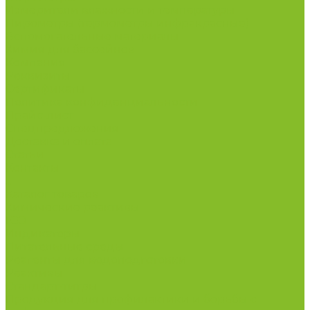
Измерители влажности и температуры
Пирометры (термометры инфракрасные)
Вспомогательные материалы
Химия для бассейнов
Компания
Реквизиты
Сертификаты
Политика конфиденциальности
Прайс-лист
Спецпредложения
Доставка и оплата
Статьи
Контакты
...
Каталог товаров
Химические реактивы
ГСО
Индикаторы
Питательные среды
Реагенты для водоподготовки
Реактивы
Стандарт-титры
Продукция для профилактики и борьбы с