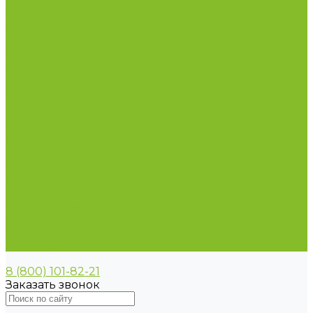
Пирометры (термометры инфракрасные)
Термометр биметаллический
Термометр для испытания нефтепродуктов
Термометр для сельского хозяйства
Термометр лабораторный
Термометр специальный
Термометр технический
Термометр электроконтактный
Вспомогательные материалы
Химия для бассейнов
Компания
Реквизиты
Сертификаты
Политика конфиденциальности
Прайс-лист
Спецпредложения
Доставка и оплата
Статьи
Контакты
8 (800) 101-82-21
Заказать звонок