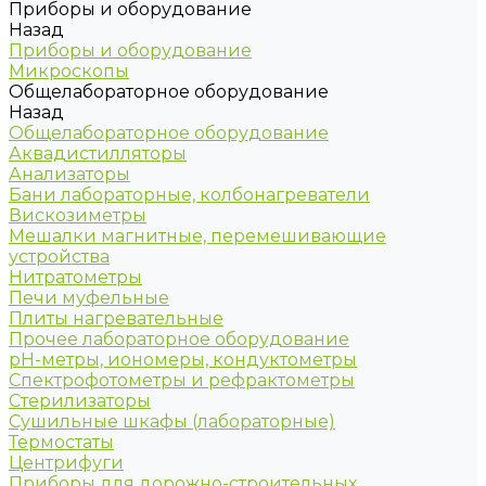
Приборы и оборудование
Назад
Приборы и оборудование
Микроскопы
Общелабораторное оборудование
Назад
Общелабораторное оборудование
Аквадистилляторы
Анализаторы
Бани лабораторные, колбонагреватели
Вискозиметры
Мешалки магнитные, перемешивающие
устройства
Нитратометры
Печи муфельные
Плиты нагревательные
Прочее лабораторное оборудование
рН-метры, иономеры, кондуктометры
Спектрофотометры и рефрактометры
Стерилизаторы
Сушильные шкафы (лабораторные)
Термостаты
Центрифуги
Приборы для дорожно-строительных