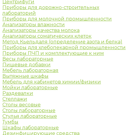
Центрифуги
Приборы для дорожно-строительных
лабораторий
Приборы для молочной промышленности
Анализаторы влажности
Анализаторы качества молока
Анализаторы соматических клеток
Метод Кьельдаля (определение азота и белка)
Приборы для хлебопекарной промышленности
Приборы ПЧП и комплектующие к ним
Весы лабораторные
Пищевые добавки
Мебель лабораторная
Вытяжные шкафы
Мебель для кабинетов химии/физики
Мойки лабораторные
Раздевалки
Стеллажи
Столы весовые
Столы лабораторные
Стулья лабораторные
Тумбы
Шкафы лабораторные
Дезинфицирующие средства