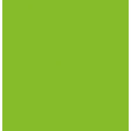
инфекциями
Оборудование для дезинфекции
Дозаторы (диспенсеры) контактные и
бесконтактные
Маски и средства индивидуальной защиты
Термометры бесконтактные инфракрасные
Посуда лабораторная
Лабораторная посуда из пластика
Лабораторная посуда из стекла
Ареометры
Лабораторная посуда из фарфора
Приборы и оборудование
Микроскопы
Общелабораторное оборудование
Аквадистилляторы
Анализаторы
Бани лабораторные, колбонагреватели
Вискозиметры
Мешалки магнитные, перемешивающие
устройства
Нитратометры
Печи муфельные
Плиты нагревательные
Прочее лабораторное оборудование