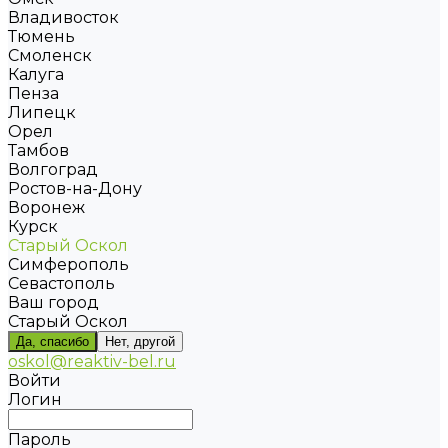
Владивосток
Тюмень
Смоленск
Калуга
Пенза
Липецк
Орел
Тамбов
Волгоград
Ростов-на-Дону
Воронеж
Курск
Старый Оскол
Симферополь
Севастополь
Ваш город
Старый Оскол
Да, спасибо
Нет, другой
oskol@reaktiv-bel.ru
Войти
Логин
Пароль