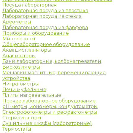
Посуда лабораторная
Лабораторная посуда из пластика
Лабораторная посуда из стекла
Ареометры
Лабораторная посуда из фарфора
Приборы и оборудование
Микроскопы
Общелабораторное оборудование
Аквадистилляторы
Анализаторы
Бани лабораторные, колбонагреватели
Вискозиметры
Мешалки магнитные, перемешивающие
устройства
Нитратометры
Печи муфельные
Плиты нагревательные
Прочее лабораторное оборудование
рН-метры, иономеры, кондуктометры
Спектрофотометры и рефрактометры
Стерилизаторы
Сушильные шкафы (лабораторные)
Термостаты