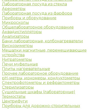
Лабораторная посуда из стекла
Ареометры
Лабораторная посуда из фарфора
Приборы и оборудование
Микроскопы
Общелабораторное оборудование
Аквадистилляторы
Анализаторы
Бани лабораторные, колбонагреватели
Вискозиметры
Мешалки магнитные, перемешивающие
устройства
Нитратометры
Печи муфельные
Плиты нагревательные
Прочее лабораторное оборудование
рН-метры, иономеры, кондуктометры
Спектрофотометры и рефрактометры
Стерилизаторы
Сушильные шкафы (лабораторные)
Термостаты
Центрифуги
Приборы для дорожно-строительных