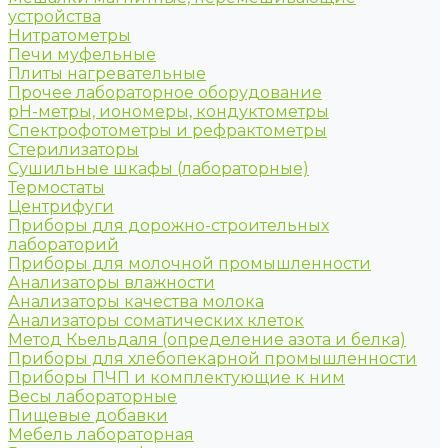
устройства
Нитратометры
Печи муфельные
Плиты нагревательные
Прочее лабораторное оборудование
рН-метры, иономеры, кондуктометры
Спектрофотометры и рефрактометры
Стерилизаторы
Сушильные шкафы (лабораторные)
Термостаты
Центрифуги
Приборы для дорожно-строительных
лабораторий
Приборы для молочной промышленности
Анализаторы влажности
Анализаторы качества молока
Анализаторы соматических клеток
Метод Кьельдаля (определение азота и белка)
Приборы для хлебопекарной промышленности
Приборы ПЧП и комплектующие к ним
Весы лабораторные
Пищевые добавки
Мебель лабораторная