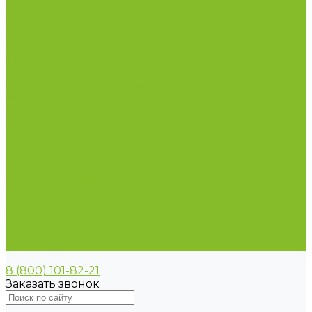
Пирометры (термометры инфракрасные)
Термометр биметаллический
Термометр для испытания нефтепродуктов
Термометр для сельского хозяйства
Термометр лабораторный
Термометр специальный
Термометр технический
Термометр электроконтактный
Вспомогательные материалы
Химия для бассейнов
Компания
Реквизиты
Сертификаты
Политика конфиденциальности
Прайс-лист
Спецпредложения
Доставка и оплата
Статьи
Контакты
8 (800) 101-82-21
Заказать звонок