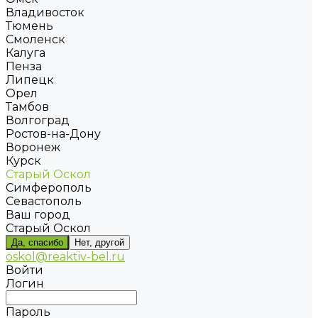
Владивосток
Тюмень
Смоленск
Калуга
Пенза
Липецк
Орел
Тамбов
Волгоград
Ростов-на-Дону
Воронеж
Курск
Старый Оскол
Симферополь
Севастополь
Ваш город
Старый Оскол
Да, спасибо
Нет, другой
oskol@reaktiv-bel.ru
Войти
Логин
Пароль