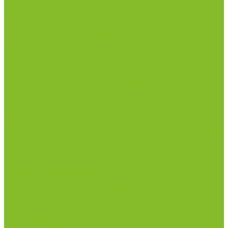
рН-метры, иономеры, кондуктометры
Спектрофотометры и рефрактометры
Стерилизаторы
Сушильные шкафы (лабораторные)
Термостаты
Центрифуги
Приборы для дорожно-строительных
лабораторий
Приборы для молочной промышленности
Анализаторы влажности
Анализаторы качества молока
Анализаторы соматических клеток
Метод Кьельдаля (определение азота и белка)
Приборы для хлебопекарной промышленности
Приборы ПЧП и комплектующие к ним
Весы лабораторные
Пищевые добавки
Мебель лабораторная
Вытяжные шкафы
Мебель для кабинетов химии/физики
Мойки лабораторные
Раздевалки
Стеллажи