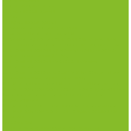
Столы весовые
Столы лабораторные
Стулья лабораторные
Тумбы
Шкафы лабораторные
Дезинфицирующие средства
Дезинфекционные коврики
Дезинфицирующие средства с альдегидами
Кожные антисептики, готовые растворы (спреи)
Средства на основе катионных поверхностно-
активных вещества (КПАВ)
Средства на основе кислородактивных
соединений
Средства на основе хлорактивных соединений
Химические индикаторы и тесты
Индикаторные полоски концентрации растворов
Индикаторы контроля Воздушной стерилизации
Биологические индикаторы воздушной
стерилизации
Индикаторы контроля Газовой стерилизации
Индикаторы контроля предстерил. обработки
Термометры
Гигрометры
Измерители влажности и температуры