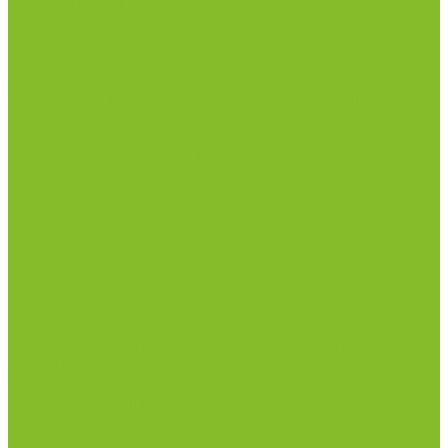
инфекциями
Оборудование для дезинфекции
Дозаторы (диспенсеры) контактные и
бесконтактные
Маски и средства индивидуальной защиты
Термометры бесконтактные инфракрасные
Посуда лабораторная
Лабораторная посуда из пластика
Лабораторная посуда из стекла
Ареометры
Лабораторная посуда из фарфора
Приборы и оборудование
Микроскопы
Общелабораторное оборудование
Аквадистилляторы
Анализаторы
Бани лабораторные, колбонагреватели
Вискозиметры
Мешалки магнитные, перемешивающие
устройства
Нитратометры
Печи муфельные
Плиты нагревательные
Прочее лабораторное оборудование