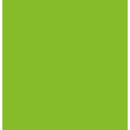
Измерители влажности и температуры
Пирометры (термометры инфракрасные)
Вспомогательные материалы
Химия для бассейнов
Компания
Реквизиты
Сертификаты
Политика конфиденциальности
Прайс-лист
Спецпредложения
Доставка и оплата
Статьи
Контакты
...
Каталог товаров
Химические реактивы
ГСО
Индикаторы
Питательные среды
Реагенты для водоподготовки
Реактивы
Стандарт-титры
Продукция для профилактики и борьбы с