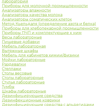
лабораторий
Приборы для молочной промышленности
Анализаторы влажности
Анализаторы качества молока
Анализаторы соматических клеток
Метод Кьельдаля (определение азота и белка)
Приборы для хлебопекарной промышленности
Приборы ПЧП и комплектующие к ним
Весы лабораторные
Пищевые добавки
Мебель лабораторная
Вытяжные шкафы
Мебель для кабинетов химии/физики
Мойки лабораторные
Раздевалки
Стеллажи
Столы весовые
Столы лабораторные
Стулья лабораторные
Тумбы
Шкафы лабораторные
Дезинфицирующие средства
Дезинфекционные коврики
Дезинфицирующие средства с альдегидами