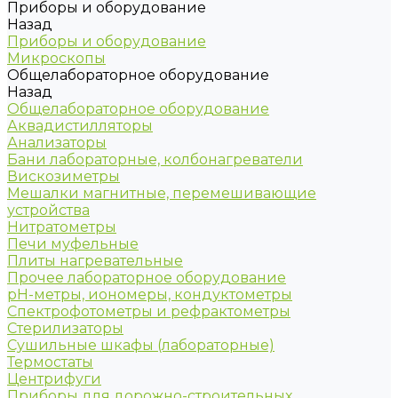
Приборы и оборудование
Назад
Приборы и оборудование
Микроскопы
Общелабораторное оборудование
Назад
Общелабораторное оборудование
Аквадистилляторы
Анализаторы
Бани лабораторные, колбонагреватели
Вискозиметры
Мешалки магнитные, перемешивающие
устройства
Нитратометры
Печи муфельные
Плиты нагревательные
Прочее лабораторное оборудование
рН-метры, иономеры, кондуктометры
Спектрофотометры и рефрактометры
Стерилизаторы
Сушильные шкафы (лабораторные)
Термостаты
Центрифуги
Приборы для дорожно-строительных