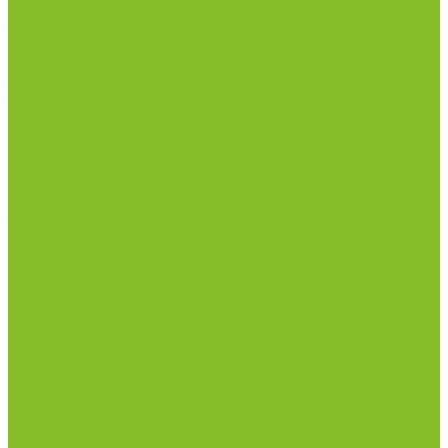
Дозаторы (диспенсеры) контактные и
бесконтактные
Маски и средства индивидуальной защиты
Посуда лабораторная
Лабораторная посуда из пластика
Лабораторная посуда из стекла
Лабораторная посуда из фарфора
Приборы и оборудование
Микроскопы
Общелабораторное оборудование
Приборы для дорожно-строительных
лабораторий
Весы лабораторные
Пищевые добавки
Мебель лабораторная
Вытяжные шкафы
Мебель для кабинетов химии/физики
Мойки лабораторные
Дезинфицирующие средства
Дезинфекционные коврики
Дезинфицирующие средства с альдегидами
Кожные антисептики, готовые растворы (спреи)
Термометры
Гигрометры