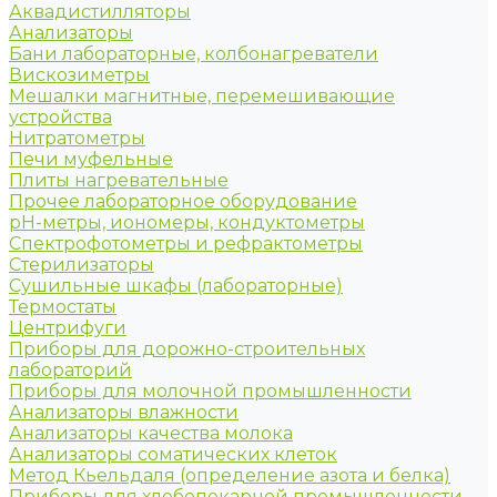
Аквадистилляторы
Анализаторы
Бани лабораторные, колбонагреватели
Вискозиметры
Мешалки магнитные, перемешивающие
устройства
Нитратометры
Печи муфельные
Плиты нагревательные
Прочее лабораторное оборудование
рН-метры, иономеры, кондуктометры
Спектрофотометры и рефрактометры
Стерилизаторы
Сушильные шкафы (лабораторные)
Термостаты
Центрифуги
Приборы для дорожно-строительных
лабораторий
Приборы для молочной промышленности
Анализаторы влажности
Анализаторы качества молока
Анализаторы соматических клеток
Метод Кьельдаля (определение азота и белка)
Приборы для хлебопекарной промышленности