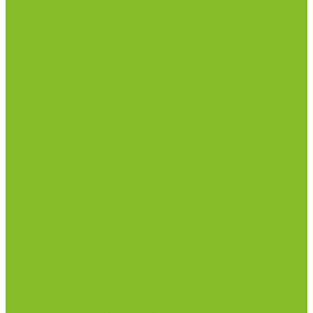
Дезинфекционные коврики
Дезинфицирующие средства с альдегидами
Кожные антисептики, готовые растворы (спреи)
Средства на основе катионных поверхностно-
активных вещества (КПАВ)
Средства на основе кислородактивных
соединений
Средства на основе хлорактивных соединений
Химические индикаторы и тесты
Индикаторные полоски концентрации растворов
Индикаторы контроля Воздушной стерилизации
Биологические индикаторы воздушной
стерилизации
Индикаторы контроля Газовой стерилизации
Индикаторы контроля предстерил. обработки
Термометры
Гигрометры
Измерители влажности и температуры
Пирометры (термометры инфракрасные)
Термометр биметаллический
Термометр для испытания нефтепродуктов
Термометр для сельского хозяйства
Термометр лабораторный