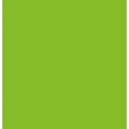
Центрифуги
Приборы для дорожно-строительных
лабораторий
Приборы для молочной промышленности
Анализаторы влажности
Анализаторы качества молока
Анализаторы соматических клеток
Метод Кьельдаля (определение азота и белка)
Приборы для хлебопекарной промышленности
Приборы ПЧП и комплектующие к ним
Весы лабораторные
Пищевые добавки
Мебель лабораторная
Вытяжные шкафы
Мебель для кабинетов химии/физики
Мойки лабораторные
Раздевалки
Стеллажи
Столы весовые
Столы лабораторные
Стулья лабораторные
Тумбы
Шкафы лабораторные
Дезинфицирующие средства