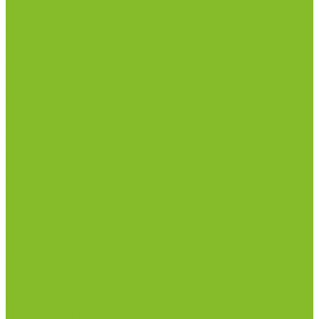
Реквизиты
Сертификаты
Политика конфиденциальности
Прайс-лист
Спецпредложения
Доставка и оплата
Статьи
Контакты
...
Каталог товаров
Химические реактивы
ГСО
Индикаторы
Питательные среды
Реагенты для водоподготовки
Реактивы
Стандарт-титры
Продукция для профилактики и борьбы с
инфекциями
Оборудование для дезинфекции
Дозаторы (диспенсеры) контактные и
бесконтактные
Маски и средства индивидуальной защиты
Термометры бесконтактные инфракрасные