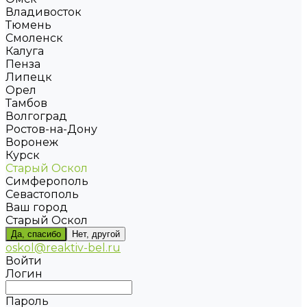
Владивосток
Тюмень
Смоленск
Калуга
Пенза
Липецк
Орел
Тамбов
Волгоград
Ростов-на-Дону
Воронеж
Курск
Старый Оскол
Симферополь
Севастополь
Ваш город
Старый Оскол
Да, спасибо
Нет, другой
oskol@reaktiv-bel.ru
Войти
Логин
Пароль