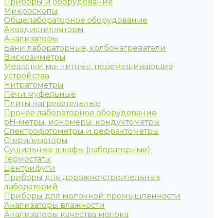
Приборы и оборудование
Микроскопы
Общелабораторное оборудование
Аквадистилляторы
Анализаторы
Бани лабораторные, колбонагреватели
Вискозиметры
Мешалки магнитные, перемешивающие
устройства
Нитратометры
Печи муфельные
Плиты нагревательные
Прочее лабораторное оборудование
рН-метры, иономеры, кондуктометры
Спектрофотометры и рефрактометры
Стерилизаторы
Сушильные шкафы (лабораторные)
Термостаты
Центрифуги
Приборы для дорожно-строительных
лабораторий
Приборы для молочной промышленности
Анализаторы влажности
Анализаторы качества молока