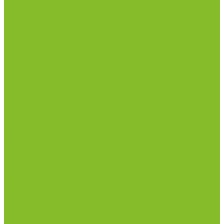
Посуда лабораторная
Лабораторная посуда из пластика
Лабораторная посуда из стекла
Ареометры
Лабораторная посуда из фарфора
Приборы и оборудование
Микроскопы
Общелабораторное оборудование
Аквадистилляторы
Анализаторы
Бани лабораторные, колбонагреватели
Вискозиметры
Мешалки магнитные, перемешивающие
устройства
Нитратометры
Печи муфельные
Плиты нагревательные
Прочее лабораторное оборудование
рН-метры, иономеры, кондуктометры
Спектрофотометры и рефрактометры
Стерилизаторы
Сушильные шкафы (лабораторные)
Термостаты