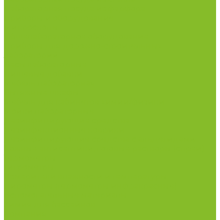
Лабораторная посуда из фарфора
Приборы и оборудование
Микроскопы
Общелабораторное оборудование
Приборы для дорожно-строительных
лабораторий
Весы лабораторные
Пищевые добавки
Мебель лабораторная
Вытяжные шкафы
Мебель для кабинетов химии/физики
Мойки лабораторные
Дезинфицирующие средства
Дезинфекционные коврики
Дезинфицирующие средства с альдегидами
Кожные антисептики, готовые растворы (спреи)
Термометры
Гигрометры
Измерители влажности и температуры
Пирометры (термометры инфракрасные)
Вспомогательные материалы
Химия для бассейнов
Компания