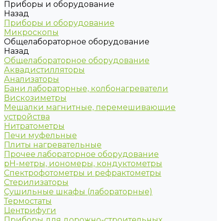
Приборы и оборудование
Назад
Приборы и оборудование
Микроскопы
Общелабораторное оборудование
Назад
Общелабораторное оборудование
Аквадистилляторы
Анализаторы
Бани лабораторные, колбонагреватели
Вискозиметры
Мешалки магнитные, перемешивающие
устройства
Нитратометры
Печи муфельные
Плиты нагревательные
Прочее лабораторное оборудование
рН-метры, иономеры, кондуктометры
Спектрофотометры и рефрактометры
Стерилизаторы
Сушильные шкафы (лабораторные)
Термостаты
Центрифуги
Приборы для дорожно-строительных