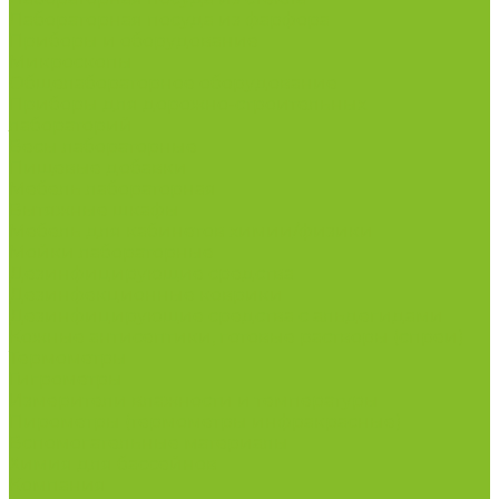
Лабораторная посуда из фарфора
Приборы и оборудование
Микроскопы
Общелабораторное оборудование
Приборы для дорожно-строительных
лабораторий
Весы лабораторные
Пищевые добавки
Мебель лабораторная
Вытяжные шкафы
Мебель для кабинетов химии/физики
Мойки лабораторные
Дезинфицирующие средства
Дезинфекционные коврики
Дезинфицирующие средства с альдегидами
Кожные антисептики, готовые растворы (спреи)
Термометры
Гигрометры
Измерители влажности и температуры
Пирометры (термометры инфракрасные)
Вспомогательные материалы
Химия для бассейнов
Компания