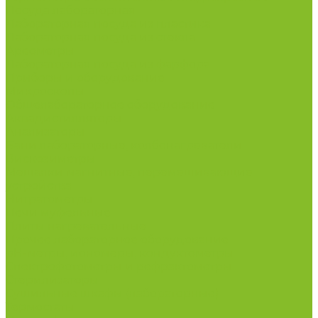
Посуда лабораторная
Лабораторная посуда из пластика
Лабораторная посуда из стекла
Ареометры
Лабораторная посуда из фарфора
Приборы и оборудование
Микроскопы
Общелабораторное оборудование
Аквадистилляторы
Анализаторы
Бани лабораторные, колбонагреватели
Вискозиметры
Мешалки магнитные, перемешивающие
устройства
Нитратометры
Печи муфельные
Плиты нагревательные
Прочее лабораторное оборудование
рН-метры, иономеры, кондуктометры
Спектрофотометры и рефрактометры
Стерилизаторы
Сушильные шкафы (лабораторные)
Термостаты