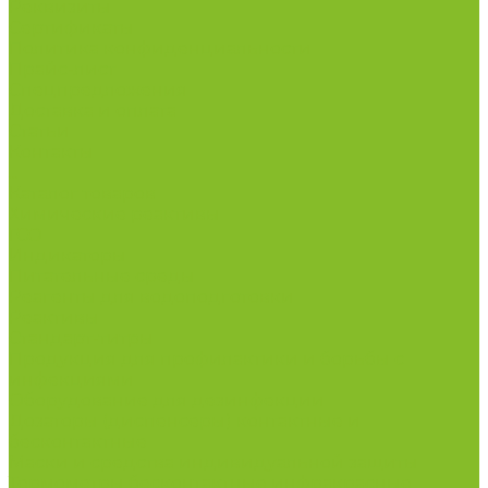
Реквизиты
Сертификаты
Политика конфиденциальности
Прайс-лист
Спецпредложения
Доставка и оплата
Статьи
Контакты
...
Каталог товаров
Химические реактивы
ГСО
Индикаторы
Питательные среды
Реагенты для водоподготовки
Реактивы
Стандарт-титры
Продукция для профилактики и борьбы с
инфекциями
Оборудование для дезинфекции
Дозаторы (диспенсеры) контактные и
бесконтактные
Маски и средства индивидуальной защиты
Термометры бесконтактные инфракрасные