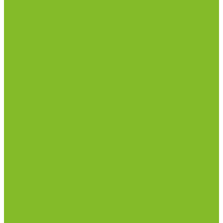
Дезинфекционные коврики
Дезинфицирующие средства с альдегидами
Кожные антисептики, готовые растворы (спреи)
Средства на основе катионных поверхностно-
активных вещества (КПАВ)
Средства на основе кислородактивных
соединений
Средства на основе хлорактивных соединений
Химические индикаторы и тесты
Индикаторные полоски концентрации растворов
Индикаторы контроля Воздушной стерилизации
Биологические индикаторы воздушной
стерилизации
Индикаторы контроля Газовой стерилизации
Индикаторы контроля предстерил. обработки
Термометры
Гигрометры
Измерители влажности и температуры
Пирометры (термометры инфракрасные)
Термометр биметаллический
Термометр для испытания нефтепродуктов
Термометр для сельского хозяйства
Термометр лабораторный