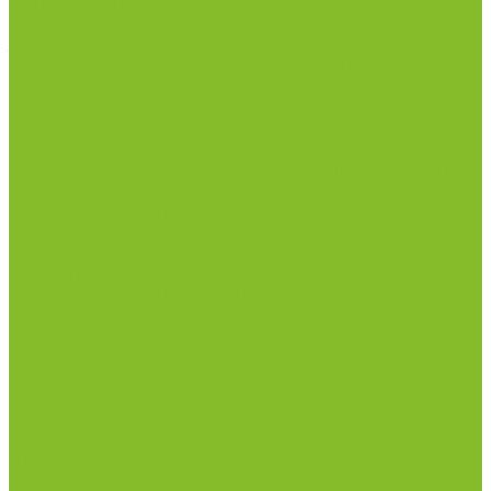
Центрифуги
Приборы для дорожно-строительных
лабораторий
Приборы для молочной промышленности
Анализаторы влажности
Анализаторы качества молока
Анализаторы соматических клеток
Метод Кьельдаля (определение азота и белка)
Приборы для хлебопекарной промышленности
Приборы ПЧП и комплектующие к ним
Весы лабораторные
Пищевые добавки
Мебель лабораторная
Вытяжные шкафы
Мебель для кабинетов химии/физики
Мойки лабораторные
Раздевалки
Стеллажи
Столы весовые
Столы лабораторные
Стулья лабораторные
Тумбы
Шкафы лабораторные
Дезинфицирующие средства