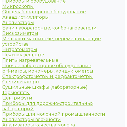
Приборы и оборудование
Микроскопы
Общелабораторное оборудование
Аквадистилляторы
Анализаторы
Бани лабораторные, колбонагреватели
Вискозиметры
Мешалки магнитные, перемешивающие
устройства
Нитратометры
Печи муфельные
Плиты нагревательные
Прочее лабораторное оборудование
рН-метры, иономеры, кондуктометры
Спектрофотометры и рефрактометры
Стерилизаторы
Сушильные шкафы (лабораторные)
Термостаты
Центрифуги
Приборы для дорожно-строительных
лабораторий
Приборы для молочной промышленности
Анализаторы влажности
Анализаторы качества молока