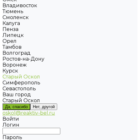
Владивосток
Тюмень
Смоленск
Калуга
Пенза
Липецк
Орел
Тамбов
Волгоград
Ростов-на-Дону
Воронеж
Курск
Старый Оскол
Симферополь
Севастополь
Ваш город
Старый Оскол
Да, спасибо
Нет, другой
oskol@reaktiv-bel.ru
Войти
Логин
Пароль